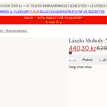
 OVER 599 kr • VI TILBYR INNRAMMINGSTJENESTER • LEVERES
MMER & TILBEHØR
TILBUD
BILDEVEGGER
INSPIRATION
FOR BEDRIFTER
SALG - 50% RABATT PÅ PLAKATER*
0 min
0 s
Gyldig
til
y - Konstruktion Lerretsbilde
og
med:
László Moholy-N
2026-
08-
440,30 kr
629
09
Plakat
Velg størrelse