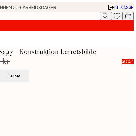
 INNEN 3-6 ARBEIDSDAGER
TIL KASSE
agy - Konstruktion Lerretsbilde
 kr
30%*
Lerret