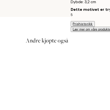
Dybde: 3,2 cm
Dette motivet er try
5
Prishistorikk
Lær mer om våre produkte
Andre kjøpte også