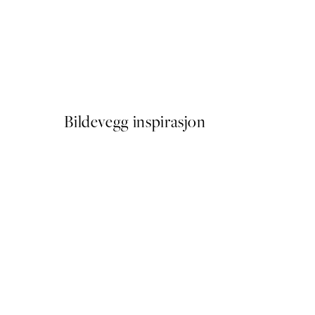
50%*
Painted Blossom No1 Plakat
Fra 114,50 kr
229 kr
Bildevegg inspirasjon