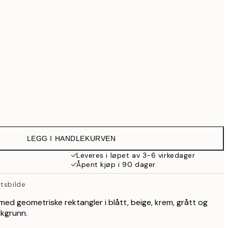
699,30 kr
999 kr
1 287,30 kr
1 839 kr
3 499,30 kr
4 999 kr
Ingen ramme
LEGG I HANDLEKURVEN
Leveres i løpet av 3-6 virkedager
Åpent kjøp i 90 dager
tsbilde
med geometriske rektangler i blått, beige, krem, grått og
akgrunn.