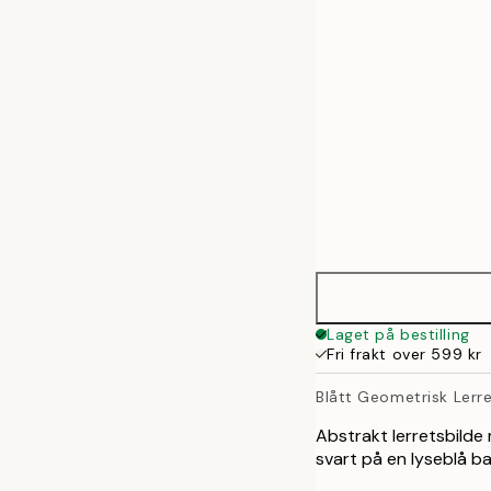
50x70 cm
70x100 cm
100x140 cm
Laget på bestilling
Fri frakt over 599 kr
Blått Geometrisk Lerre
Abstrakt lerretsbilde 
svart på en lyseblå b