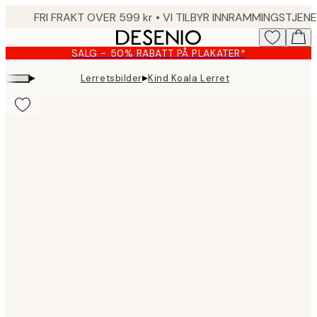
Skip
to
main
SALG - 50% RABATT PÅ PLAKATER*
content.
▸
▸
Lerretsbilder
Kind Koala Lerret
Product
images