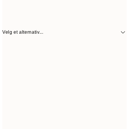
Velg et alternativ...
440,3
30x40 cm
62