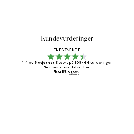
Kundevurderinger
ENESTÅENDE
4.4 av 5 stjerner
Basert på 108464 vurderinger.
Se noen anmeldelser her.
Verifisert kjøper
Kundevurderinger
Litt lang leveringstid, men alt fungerte
perfekt og produktene er så verdt det!
27 apr
Berit H