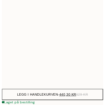
699,3
50x70 cm
99
Ingen ramme
LEGG I HANDLEKURVEN
-
440,30 KR
629 KR
Laget på bestilling