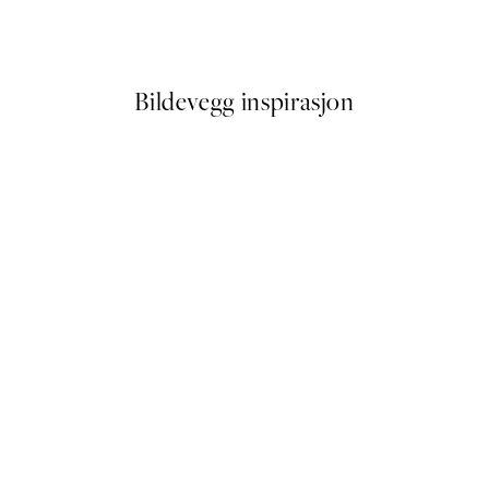
Fra 387 kr
645 kr
Bildevegg inspirasjon