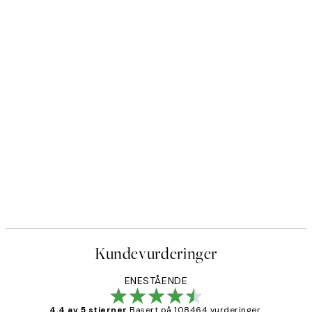
Kundevurderinger
ENESTÅENDE
4.4 av 5 stjerner
Basert på 108464 vurderinger.