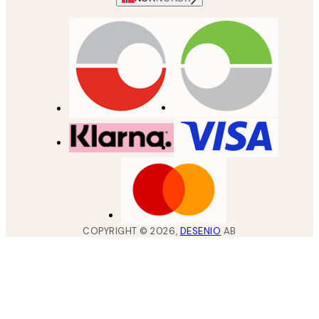
COPYRIGHT ©
2026
,
DESENIO
AB