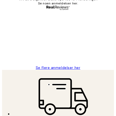
Se noen anmeldelser her.
Verifisert kjøper
Kundevurderinger
Litt lang leveringstid, men alt fungerte
perfekt og produktene er så verdt det!
27 apr
Berit H
Se flere anmeldelser her