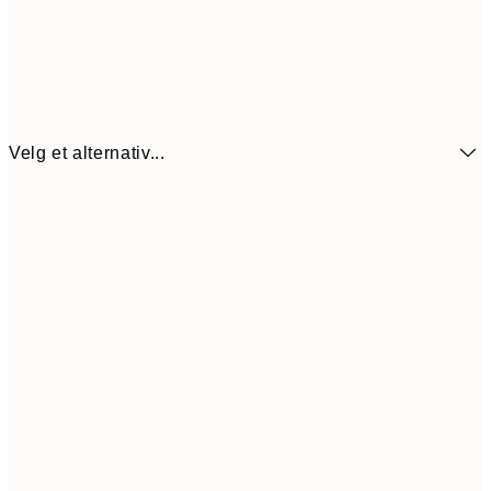
Velg et alternativ...
64,5
21x30 cm