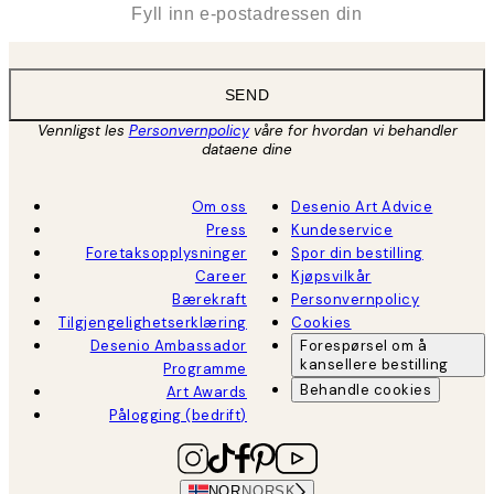
SEND
Vennligst les
Personvernpolicy
våre for hvordan vi behandler
dataene dine
Om oss
Desenio Art Advice
Press
Kundeservice
Foretaksopplysninger
Spor din bestilling
Career
Kjøpsvilkår
Bærekraft
Personvernpolicy
Tilgjengelighetserklæring
Cookies
Desenio Ambassador
Forespørsel om å
kansellere bestilling
Programme
Behandle cookies
Art Awards
Pålogging (bedrift)
NOR
NORSK