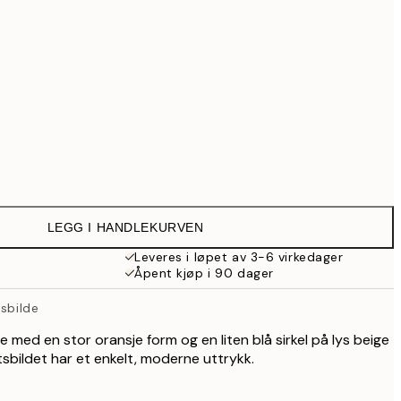
1 839 kr
4 999 kr
Ingen ramme
LEGG I HANDLEKURVEN
Leveres i løpet av 3-6 virkedager
Åpent kjøp i 90 dager
tsbilde
de med en stor oransje form og en liten blå sirkel på lys beige
tsbildet har et enkelt, moderne uttrykk.