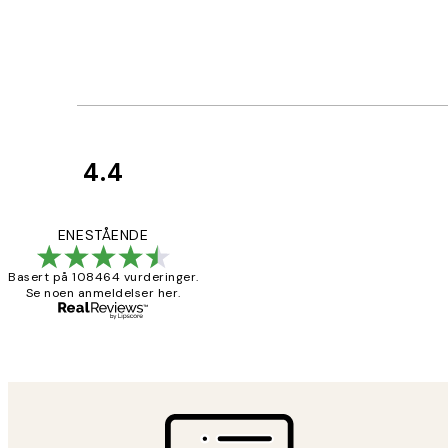
4.4
Kundevurderinger
Litt lang levering
ENESTÅENDE
Basert på 108464 vurderinger.
Se noen anmeldelser her.
27 apr
Berit H