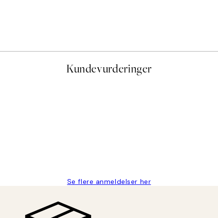
Monet - The Seine at Giver
Fra 107,50 kr
215 kr
Kundevurderinger
stid, men alt fungerte perfekt og produktene er så verdt det!
Se flere anmeldelser her