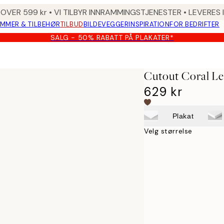
 OVER 599 kr • VI TILBYR INNRAMMINGSTJENESTER • LEVERES
MMER & TILBEHØR
TILBUD
BILDEVEGGER
INSPIRATION
FOR BEDRIFTER
SALG - 50% RABATT PÅ PLAKATER*
Cutout Coral Le
629 kr
Plakat
Velg størrelse