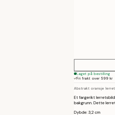
70x100 cm
100x140 cm
Laget på bestilling
Fri frakt over 599 kr
Abstrakt oransje lerre
Et fargerikt lerretsbil
bakgrunn. Dette lerre
Dybde: 3,2 cm