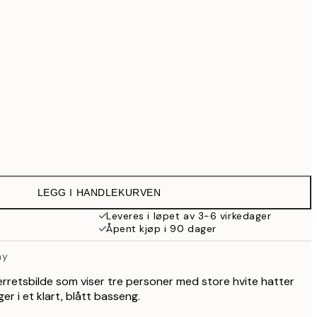
699,30 kr
999 kr
Ingen ramme
LEGG I HANDLEKURVEN
Leveres i løpet av 3-6 virkedager
Åpent kjøp i 90 dager
ay
lerretsbilde som viser tre personer med store hvite hatter
er i et klart, blått basseng.