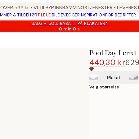
 OVER 599 kr • VI TILBYR INNRAMMINGSTJENESTER • LEVERES
MMER & TILBEHØR
TILBUD
BILDEVEGGER
INSPIRATION
FOR BEDRIFTER
SALG - 50% RABATT PÅ PLAKATER*
0 min
0 s
Gyldig
til
og
med:
Pool Day Lerret
2026-
08-
440,30 kr
629
09
Plakat
Velg størrelse