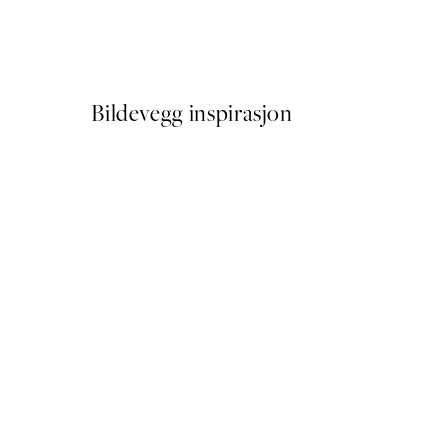
Soft Couple Plakat
Fra 72,50 kr
145 kr
Bildevegg inspirasjon