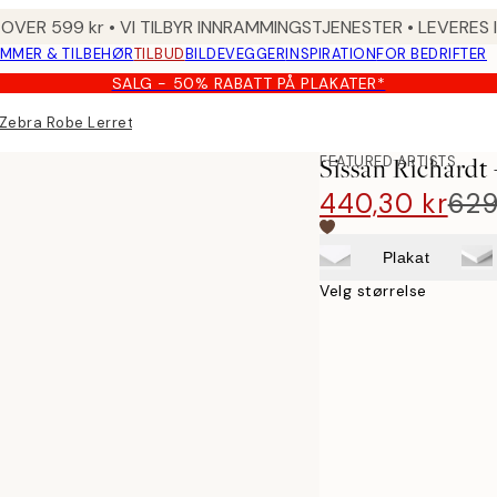
 OVER 599 kr • VI TILBYR INNRAMMINGSTJENESTER • LEVERES
MMER & TILBEHØR
TILBUD
BILDEVEGGER
INSPIRATION
FOR BEDRIFTER
SALG - 50% RABATT PÅ PLAKATER*
 Zebra Robe Lerret
FEATURED ARTISTS
Sissan Richardt
440,30 kr
629
Plakat
Velg størrelse