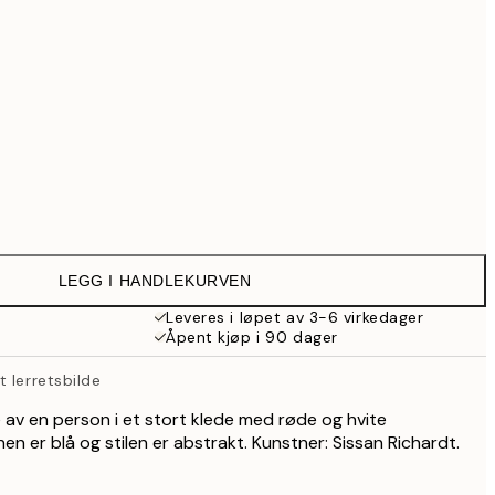
999 kr
1 287,30 kr
1 839 kr
3 499,30 kr
4 999 kr
Ingen ramme
LEGG I HANDLEKURVEN
Leveres i løpet av 3-6 virkedager
Åpent kjøp i 90 dager
 lerretsbilde
e av en person i et stort klede med røde og hvite
en er blå og stilen er abstrakt. Kunstner: Sissan Richardt.