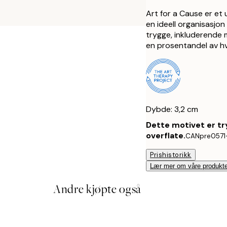
Art for a Cause er et
en ideell organisasjon
trygge, inkluderende m
en prosentandel av hve
Dybde: 3,2 cm
Dette motivet er tr
overflate.
CANpre0571
Prishistorikk
Lær mer om våre produkte
Andre kjøpte også