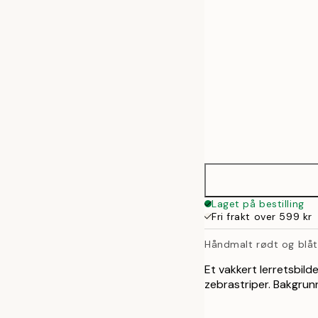
70x100 cm
100x140 cm
Laget på bestilling
Fri frakt over 599 kr
Håndmalt rødt og blått
Et vakkert lerretsbild
zebrastriper. Bakgrunn