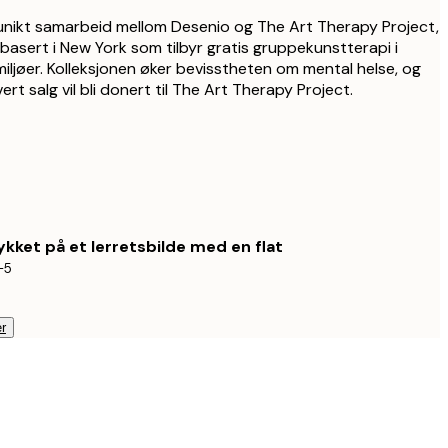
 unikt samarbeid mellom Desenio og The Art Therapy Project,
 basert i New York som tilbyr gratis gruppekunstterapi i
iljøer. Kolleksjonen øker bevisstheten om mental helse, og
rt salg vil bli donert til The Art Therapy Project.
ykket på et lerretsbilde med en flat
-5
r