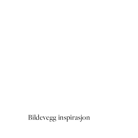
50%*
Elsa Beskow - Children of t
Fra 64,50 kr
129 kr
Bildevegg inspirasjon