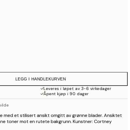
699,30 kr
999 kr
Ingen ramme
LEGG I HANDLEKURVEN
Leveres i løpet av 3-6 virkedager
Åpent kjøp i 90 dager
bilde
lde med et stilisert ansikt omgitt av grønne blader. Ansiktet
nne toner mot en rutete bakgrunn. Kunstner: Cortney