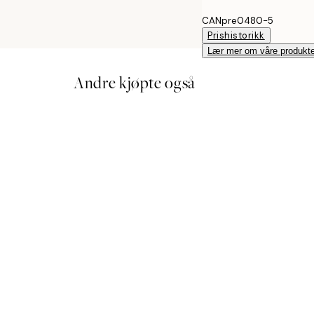
CANpre0480-5
Prishistorikk
Lær mer om våre produkte
Andre kjøpte også