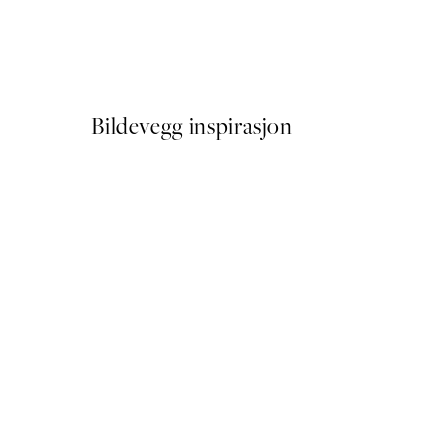
Soft Couple Plakat
Fra 72,50 kr
145 kr
Bildevegg inspirasjon