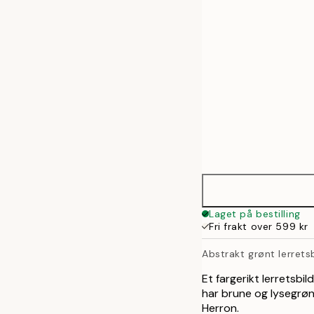
50x70 cm
Laget på bestilling
Fri frakt over 599 kr
Abstrakt grønt lerrets
Et fargerikt lerretsbi
har brune og lysegrø
Herron.