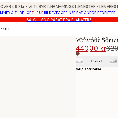
 OVER 599 kr • VI TILBYR INNRAMMINGSTJENESTER • LEVERES
MMER & TILBEHØR
TILBUD
BILDEVEGGER
INSPIRATION
FOR BEDRIFTER
SALG - 50% RABATT PÅ PLAKATER*
ceful Dreams Lerret
FEATURED ARTISTS
We Made Someth
440,30 kr
629
Plakat
Velg størrelse