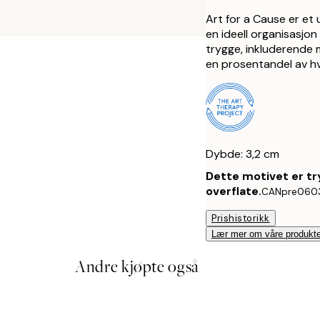
Art for a Cause er et
en ideell organisasjon
trygge, inkluderende m
en prosentandel av hve
Dybde: 3,2 cm
Dette motivet er tr
overflate.
CANpre060
Prishistorikk
Lær mer om våre produkte
Andre kjøpte også