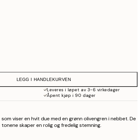
999 kr
1 287,30 kr
1 839 kr
3 499,30 kr
4 999 kr
Ingen ramme
LEGG I HANDLEKURVEN
Leveres i løpet av 3-6 virkedager
Åpent kjøp i 90 dager
e som viser en hvit due med en grønn olivengren i nebbet. De
tonene skaper en rolig og fredelig stemning.