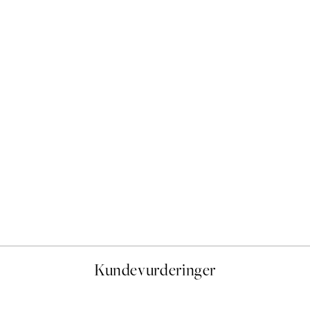
50%*
Monet - The Seine at Giver
Fra 107,50 kr
215 kr
Kundevurderinger