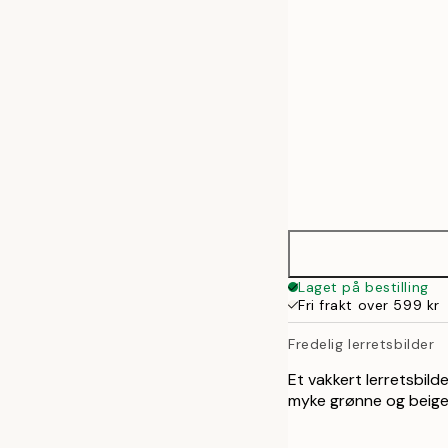
70x100 cm
100x140 cm
Laget på bestilling
Fri frakt over 599 kr
Fredelig lerretsbilder
Et vakkert lerretsbild
myke grønne og beige 