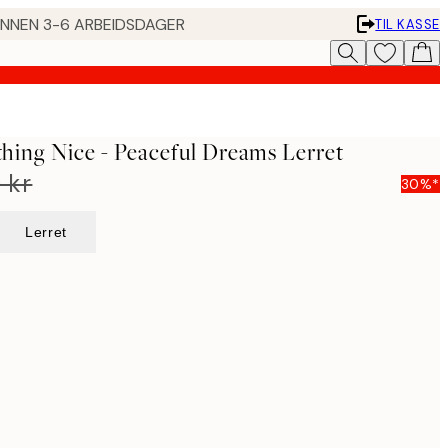
 INNEN 3-6 ARBEIDSDAGER
TIL KASSE
ing Nice - Peaceful Dreams Lerret
 kr
30%*
Lerret