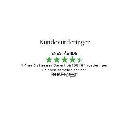
Kundevurderinger
ENESTÅENDE
4.4 av 5 stjerner
Basert på 108464 vurderinger.
Se noen anmeldelser her.
Verifisert kjøper
Kundevurderinger
Litt lang leveringstid, men alt fungerte
perfekt og produktene er så verdt det!
27 apr
Berit H