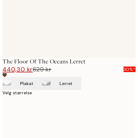
images
The Floor Of The Oceans Lerret
440,30 kr
629 kr
30%*
Plakat
Lerret
Velg størrelse