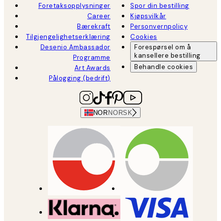
Foretaksopplysninger
Spor din bestilling
Career
Kjøpsvilkår
Bærekraft
Personvernpolicy
Tilgjengelighetserklæring
Cookies
Desenio Ambassador
Forespørsel om å
kansellere bestilling
Programme
Behandle cookies
Art Awards
Pålogging (bedrift)
NOR
NORSK