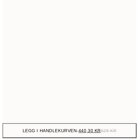
699,3
50x70 cm
99
Ingen ramme
LEGG I HANDLEKURVEN
-
440,30 KR
629 KR