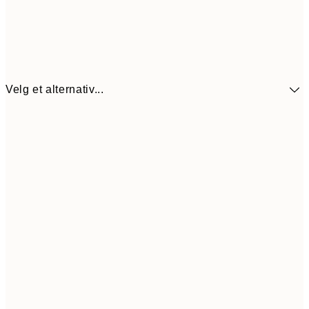
Velg et alternativ...
440,3
30x40 cm
62