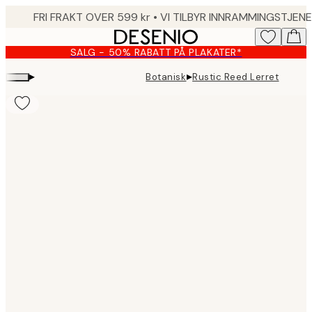
Skip
to
main
SALG - 50% RABATT PÅ PLAKATER*
content.
▸
▸
Botanisk
Rustic Reed Lerret
Product
images