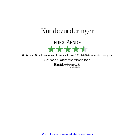
Fra 107,50 kr
215 kr
Kundevurderinger
ENESTÅENDE
4.4 av 5 stjerner
Basert på 108464 vurderinger.
Se noen anmeldelser her.
Verifisert kjøper
Kundevurderinger
Litt lang leveringstid, men alt fungerte
perfekt og produktene er så verdt det!
27 apr
Berit H
Se flere anmeldelser her