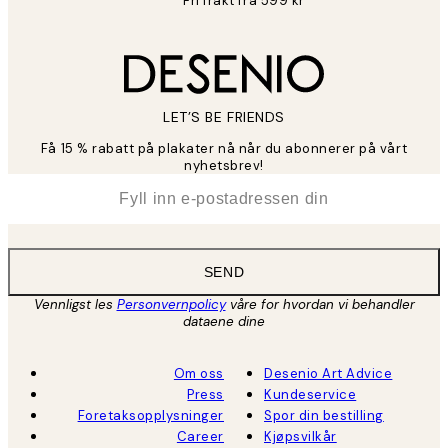
Fri frakt fra 599 kr
LET’S BE FRIENDS
Få 15 % rabatt på plakater nå når du abonnerer på vårt
nyhetsbrev!
*
E-post
SEND
Vennligst les
Personvernpolicy
våre for hvordan vi behandler
dataene dine
Om oss
Desenio Art Advice
Press
Kundeservice
Foretaksopplysninger
Spor din bestilling
Career
Kjøpsvilkår