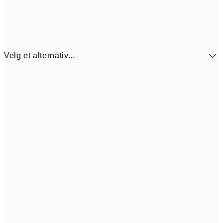
Velg et alternativ...
440,3
30x40 cm
62