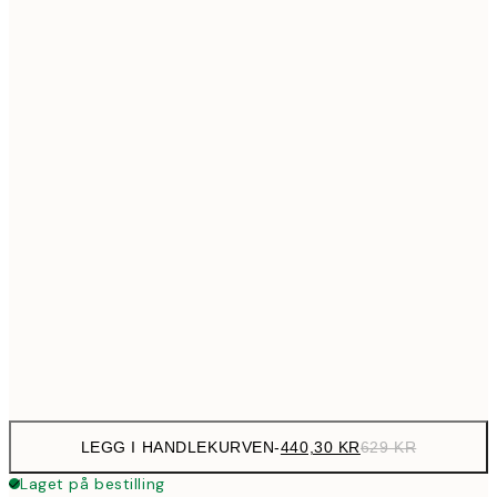
699,3
50x70 cm
99
Ingen ramme
LEGG I HANDLEKURVEN
-
440,30 KR
629 KR
Laget på bestilling