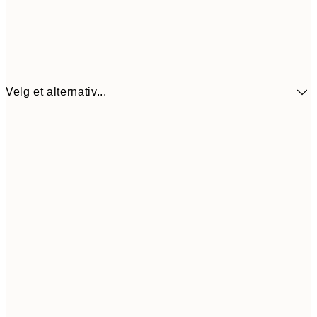
Velg et alternativ...
440,3
30x40 cm
62