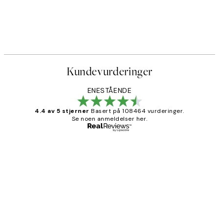
Kundevurderinger
ENESTÅENDE
4.4 av 5 stjerner
Basert på 108464 vurderinger.
Se noen anmeldelser her.
Verifisert kjøper
Kundevurderinger
Litt lang leveringstid, men alt fungerte
perfekt og produktene er så verdt det!
27 apr
Berit H