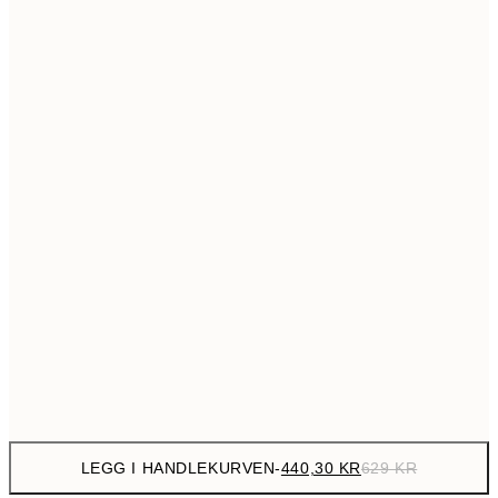
699,3
50x70 cm
99
Ingen ramme
LEGG I HANDLEKURVEN
-
440,30 KR
629 KR