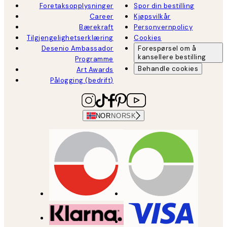
Foretaksopplysninger
Spor din bestilling
Career
Kjøpsvilkår
Bærekraft
Personvernpolicy
Tilgjengelighetserklæring
Cookies
Desenio Ambassador
Forespørsel om å
kansellere bestilling
Programme
Behandle cookies
Art Awards
Pålogging (bedrift)
NOR
NORSK