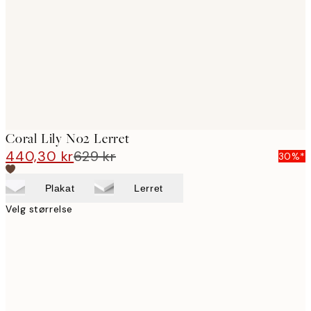
images
Coral Lily No2 Lerret
440,30 kr
629 kr
30%*
Plakat
Lerret
Velg størrelse