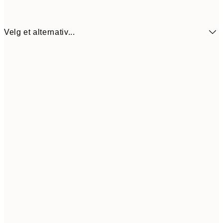
Velg et alternativ...
30x40 cm
62
50x70 cm
99