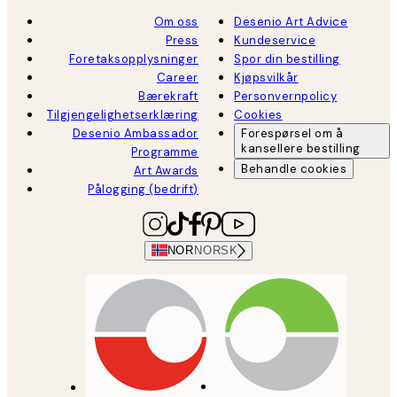
Om oss
Desenio Art Advice
Press
Kundeservice
Foretaksopplysninger
Spor din bestilling
Career
Kjøpsvilkår
Bærekraft
Personvernpolicy
Tilgjengelighetserklæring
Cookies
Desenio Ambassador
Forespørsel om å
kansellere bestilling
Programme
Behandle cookies
Art Awards
Pålogging (bedrift)
NOR
NORSK