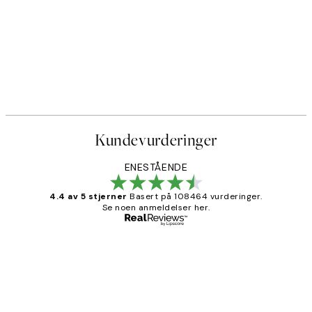
Kundevurderinger
ENESTÅENDE
4.4 av 5 stjerner
Basert på 108464 vurderinger.
Se noen anmeldelser her.
Verifisert kjøper
Kundevurderinger
Litt lang leveringstid, men alt fungerte
perfekt og produktene er så verdt det!