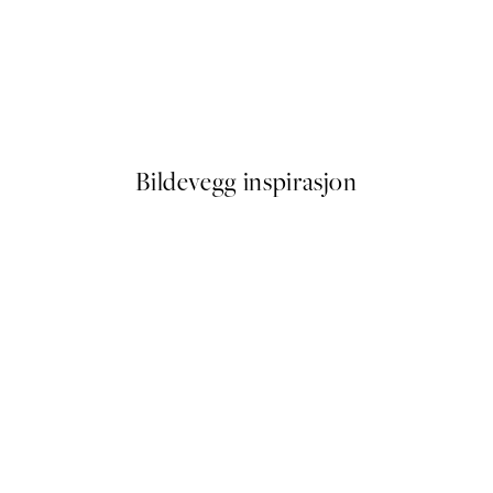
-40%
 No1 Plakat
Figures on the Horizon Plaka
Fra 387 kr
645 kr
Bildevegg inspirasjon