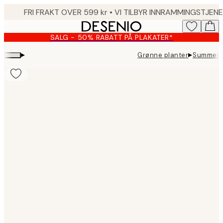
Skip
to
main
SALG - 50% RABATT PÅ PLAKATER*
content.
▸
▸
Grønne planter
Summer St
Product
images