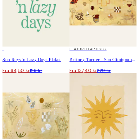
50%*
40%*
FEATURED ARTISTS
Sun Rays 'n Lazy Days Plakat
Britney Turner - San Gimignano Plakat
Fra 64,50 kr
129 kr
Fra 137,40 kr
229 kr