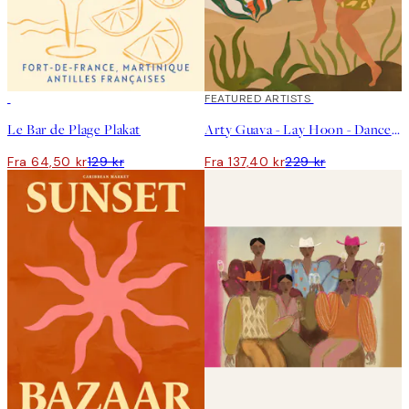
50%*
40%*
FEATURED ARTISTS
Le Bar de Plage Plakat
Arty Guava - Lay Hoon - Dance With Tiger Plakat
Fra 64,50 kr
129 kr
Fra 137,40 kr
229 kr