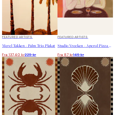
40%*
FEATURED ARTISTS
40%*
FEATURED ARTISTS
Merel Takken - Palm Trio Plakat
Studio Vreeken - Aperol Pizza Party Plakat
Fra 137,40 kr
229 kr
Fra 87 kr
145 kr