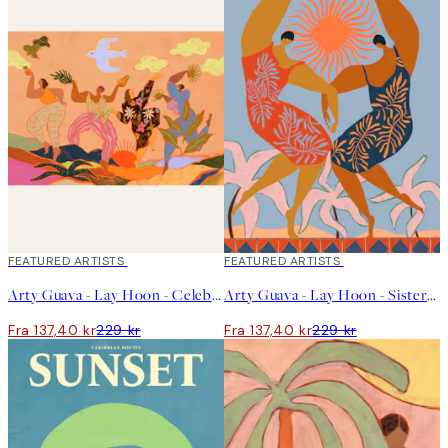
40%*
FEATURED ARTISTS
40%*
FEATURED ARTISTS
Arty Guava - Lay Hoon - Celebration Plakat
Arty Guava - Lay Hoon - Sisterhood Plakat
Fra 137,40 kr
229 kr
Fra 137,40 kr
229 kr