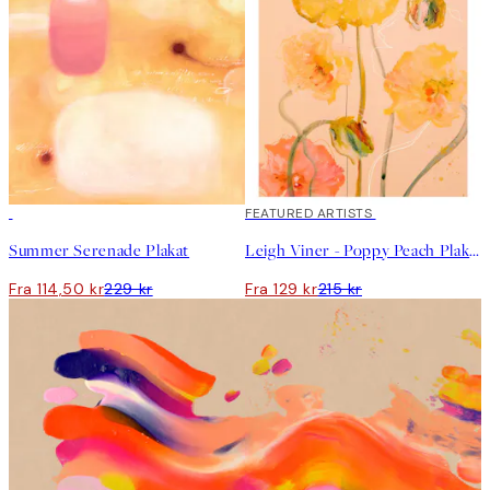
50%*
40%*
FEATURED ARTISTS
Summer Serenade Plakat
Leigh Viner - Poppy Peach Plakat
Fra 114,50 kr
229 kr
Fra 129 kr
215 kr