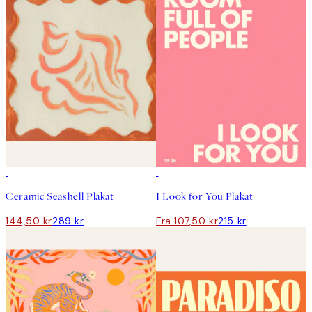
50%*
50%*
Ceramic Seashell Plakat
I Look for You Plakat
144,50 kr
289 kr
Fra 107,50 kr
215 kr