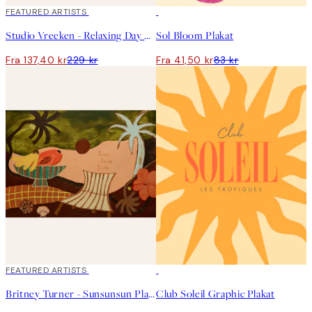
40%*
FEATURED ARTISTS
50%*
Studio Vreeken - Relaxing Day No2 Plakat
Sol Bloom Plakat
Fra 137,40 kr
229 kr
Fra 41,50 kr
83 kr
40%*
FEATURED ARTISTS
50%*
Britney Turner - Sunsunsun Plakat
Club Soleil Graphic Plakat