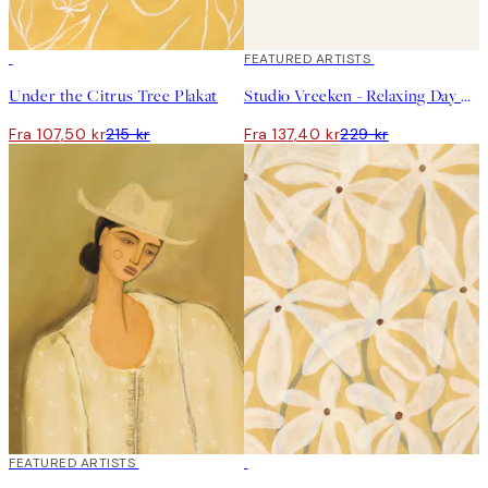
50%*
40%*
FEATURED ARTISTS
Under the Citrus Tree Plakat
Studio Vreeken - Relaxing Day No1 Plakat
Fra 107,50 kr
215 kr
Fra 137,40 kr
229 kr
40%*
FEATURED ARTISTS
50%*