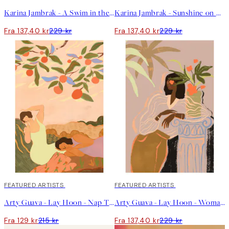
Karina Jambrak - A Swim in the Ocean Plakat
Karina Jambrak - Sunshine on My Face Plakat
Fra 137,40 kr
229 kr
Fra 137,40 kr
229 kr
40%*
FEATURED ARTISTS
40%*
FEATURED ARTISTS
Arty Guava - Lay Hoon - Nap Time Plakat
Arty Guava - Lay Hoon - Woman Waiting Plakat
Fra 129 kr
215 kr
Fra 137,40 kr
229 kr