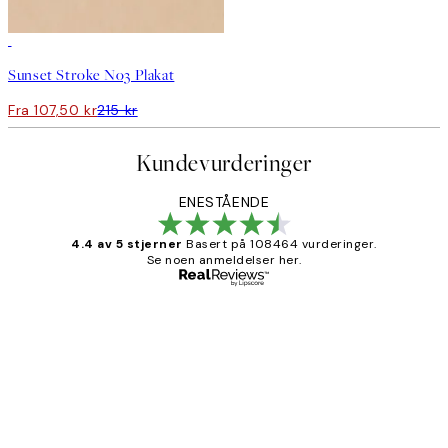
50%*
Sunset Stroke No3 Plakat
Fra 107,50 kr
215 kr
Kundevurderinger
ENESTÅENDE
4.4 av 5 stjerner
Basert på 108464 vurderinger.
Se noen anmeldelser her.
Verifisert kjøper
Kundevurderinger
Litt lang leveringstid, men alt fungerte
perfekt og produktene er så verdt det!
27 apr