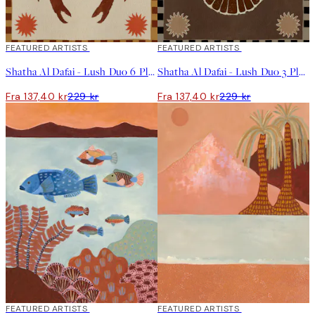
40%*
FEATURED ARTISTS
40%*
FEATURED ARTISTS
Shatha Al Dafai - Lush Duo 6 Plakat
Shatha Al Dafai - Lush Duo 3 Plakat
Fra 137,40 kr
229 kr
Fra 137,40 kr
229 kr
40%*
FEATURED ARTISTS
40%*
FEATURED ARTISTS