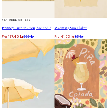
40%*
FEATURED ARTISTS
50%*
Britney Turner - You, Me and the Sea Plakat
Warming Sun Plakat
Fra 137,40 kr
229 kr
Fra 41,50 kr
83 kr