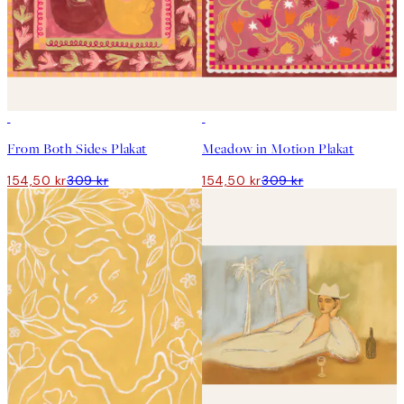
50%*
50%*
From Both Sides Plakat
Meadow in Motion Plakat
154,50 kr
309 kr
154,50 kr
309 kr