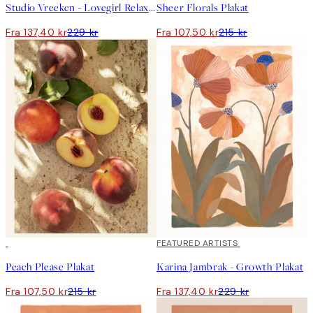
Studio Vreeken - Lovegirl Relaxing Day No2 Plakat
Sheer Florals Plakat
Fra 137,40 kr
229 kr
Fra 107,50 kr
215 kr
50%*
40%*
FEATURED ARTISTS
Peach Please Plakat
Karina Jambrak - Growth Plakat
Fra 107,50 kr
215 kr
Fra 137,40 kr
229 kr