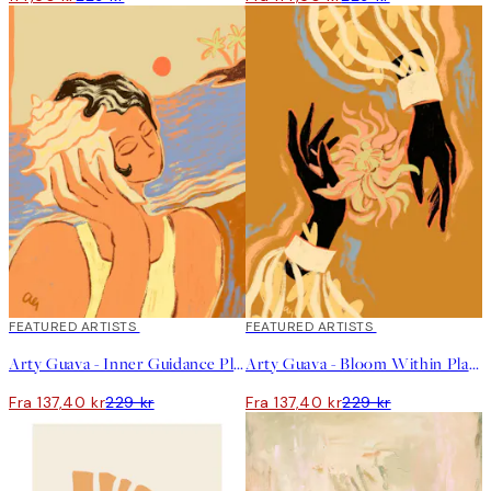
40%*
FEATURED ARTISTS
40%*
FEATURED ARTISTS
Arty Guava - Inner Guidance Plakat
Arty Guava - Bloom Within Plakat
Fra 137,40 kr
229 kr
Fra 137,40 kr
229 kr