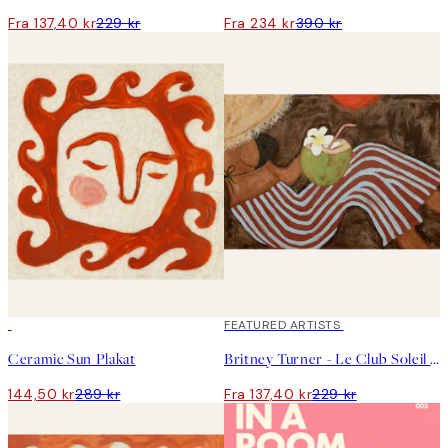
Fra 137,40 kr
229 kr
Fra 234 kr
390 kr
50%*
40%*
FEATURED ARTISTS
Ceramic Sun Plakat
Britney Turner - Le Club Soleil Plakat
144,50 kr
289 kr
Fra 137,40 kr
229 kr