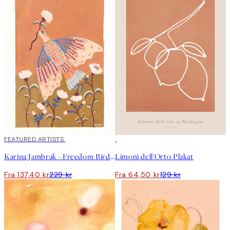
40%*
FEATURED ARTISTS
50%*
Karina Jambrak - Freedom Bird Plakat
Limoni dell'Orto Plakat
Fra 137,40 kr
229 kr
Fra 64,50 kr
129 kr