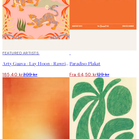
40%*
FEATURED ARTISTS
50%*
Arty Guava - Lay Hoon - Rawring Playmates Plakat
Paradiso Plakat
185,40 kr
309 kr
Fra 64,50 kr
129 kr