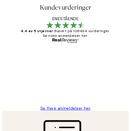
Kundevurderinger
ENESTÅENDE
4.4 av 5 stjerner
Basert på 108464 vurderinger.
Se noen anmeldelser her.
Verifisert kjøper
Kundevurderinger
Litt lang leveringstid, men alt fungerte
perfekt og produktene er så verdt det!
27 apr
Berit H
Se flere anmeldelser her