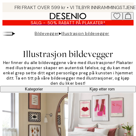
Skip
to
main
SALG - 50% RABATT PÅ PLAKATER*
content.
▸
▸
Bildevegger
Illustrasjon bildevegger
Illustrasjon bildevegger
Her finner du alle bildeveggene våre med illustrasjoner! Plakater
med illustrasjoner skaper en autentisk følelse, og du kan med
enkel grep sette ditt eget personlige preg på kunsten i hjemmet
ditt. Ta en titt på våre bildevegger med illustrasjoner, og kjøp
den du liker best!
Kategorier
Kjøp etter rom