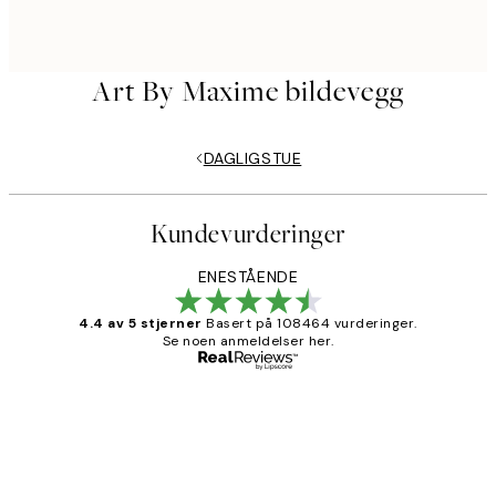
Art By Maxime bildevegg
DAGLIGSTUE
Kundevurderinger
ENESTÅENDE
4.4 av 5 stjerner
Basert på 108464 vurderinger.
Se noen anmeldelser her.
Verifisert kjøper
Kundevurderinger
Litt lang leveringstid, men alt fungerte
perfekt og produktene er så verdt det!