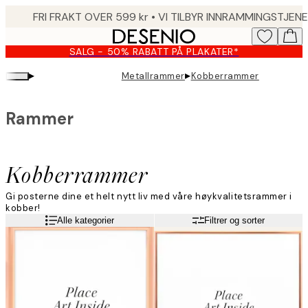
Skip
to
main
SALG - 50% RABATT PÅ PLAKATER*
content.
▸
▸
Metallrammer
Kobberrammer
Rammer
Kobberrammer
Gi posterne dine et helt nytt liv med våre høykvalitetsrammer i
kobber!
Alle kategorier
Filtrer og sorter