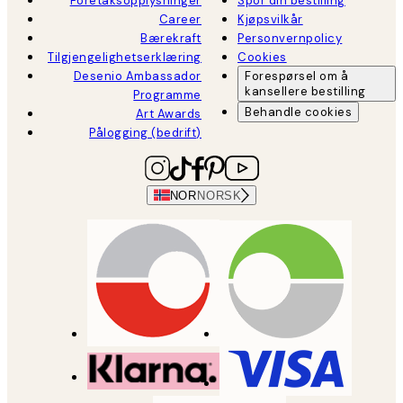
Foretaksopplysninger
Spor din bestilling
Career
Kjøpsvilkår
Bærekraft
Personvernpolicy
Tilgjengelighetserklæring
Cookies
Desenio Ambassador
Forespørsel om å
kansellere bestilling
Programme
Behandle cookies
Art Awards
Pålogging (bedrift)
NOR
NORSK