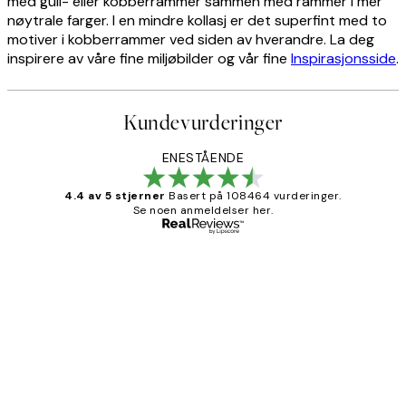
med gull- eller kobberrammer sammen med rammer i mer
nøytrale farger. I en mindre kollasj er det superfint med to
motiver i kobberrammer ved siden av hverandre. La deg
inspirere av våre fine miljøbilder og vår fine
Inspirasjonsside
.
Kundevurderinger
ENESTÅENDE
4.4 av 5 stjerner
Basert på 108464 vurderinger.
Se noen anmeldelser her.
Verifisert kjøper
Kundevurderinger
Litt lang leveringstid, men alt fungerte
perfekt og produktene er så verdt det!
27 apr
Berit H