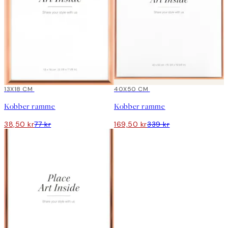
-50%
13X18 CM
-50%
40X50 CM
Kobber ramme
Kobber ramme
38,50 kr
77 kr
169,50 kr
339 kr