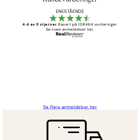
ENESTÅENDE
4.4 av 5 stjerner
Basert på 108464 vurderinger.
Se noen anmeldelser her.
Verifisert kjøper
Kundevurderinger
Litt lang leveringstid, men alt fungerte
perfekt og produktene er så verdt det!
27 apr
Berit H
Se flere anmeldelser her