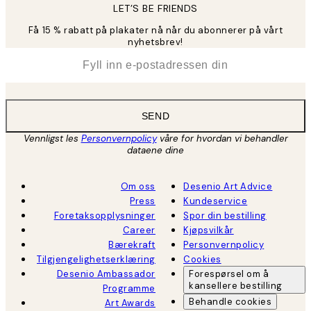
LET’S BE FRIENDS
Få 15 % rabatt på plakater nå når du abonnerer på vårt
nyhetsbrev!
*
E-post
SEND
Vennligst les
Personvernpolicy
våre for hvordan vi behandler
dataene dine
Om oss
Desenio Art Advice
Press
Kundeservice
Foretaksopplysninger
Spor din bestilling
Career
Kjøpsvilkår
Bærekraft
Personvernpolicy
Tilgjengelighetserklæring
Cookies
Desenio Ambassador
Forespørsel om å
kansellere bestilling
Programme
Behandle cookies
Art Awards