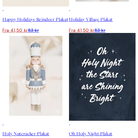
50%*
50%*
Happy Holidays Reindeer Plakat
Holiday Village Plakat
Fra 41,50 kr
83 kr
Fra 41,50 kr
83 kr
50%*
Holy Nutcracker Plakat
Oh Holy Night Plakat