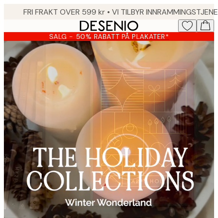
Skip
to
main
SALG - 50% RABATT PÅ PLAKATER*
content.