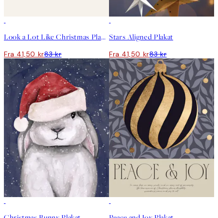
50%*
50%*
Look a Lot Like Christmas Plakat
Stars Aligned Plakat
Fra 41,50 kr
83 kr
Fra 41,50 kr
83 kr
50%*
50%*
Christmas Bunny Plakat
Peace and Joy Plakat