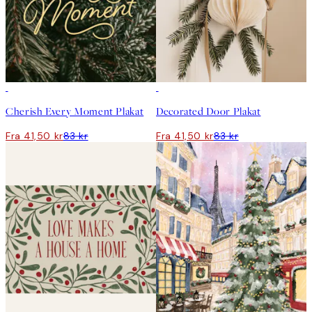
50%*
50%*
Cherish Every Moment Plakat
Decorated Door Plakat
Fra 41,50 kr
83 kr
Fra 41,50 kr
83 kr