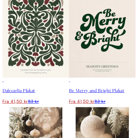
50%*
50%*
Dalecarlia Plakat
Be Merry and Bright Plakat
Fra 41,50 kr
83 kr
Fra 41,50 kr
83 kr