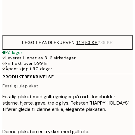
Frame
options
LEGG I HANDLEKURVEN
-
119,50 KR
239 KR
På lager
Leveres i løpet av 3-6 virkedager
Fri frakt over 599 kr
Åpent kjøp i 90 dager
PRODUKTBESKRIVELSE
Festlig juleplakat
Festlig plakat med gulltegninger på rødt. Inneholder
stjerne, hjerte, gave, tre og lys. Teksten "HAPPY HOLIDAYS"
tilfører glede til denne enkle, elegante plakaten.
Denne plakaten er trykket med gullfolie.