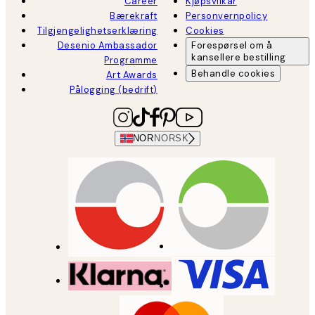
Career
Kjøpsvilkår
Bærekraft
Personvernpolicy
Tilgjengelighetserklæring
Cookies
Desenio Ambassador
Forespørsel om å
kansellere bestilling
Programme
Behandle cookies
Art Awards
Pålogging (bedrift)
NOR
NORSK