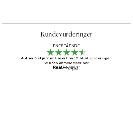
 No1 Plakat
Monet - The Seine at Giverny
Fra 107,50 kr
215 kr
Kundevurderinger
ENESTÅENDE
4.4 av 5 stjerner
Basert på 108464 vurderinger.
Se noen anmeldelser her.
Verifisert kjøper
Kundevurderinger
Litt lang leveringstid, men alt fungerte
perfekt og produktene er så verdt det!
27 apr
Berit H