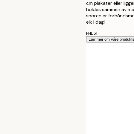
41 cm
cm plakater eller lig
holdes sammen av mag
snoren er forhåndsmo
51 cm
eik i dag!
71 cm
PHD51
Lær mer om våre produkte