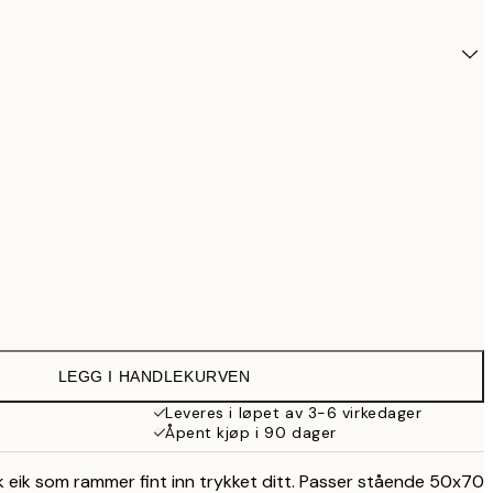
LEGG I HANDLEKURVEN
11
Leveres i løpet av 3-6 virkedager
Åpent kjøp i 90 dager
15
 eik som rammer fint inn trykket ditt. Passer stående 50x70