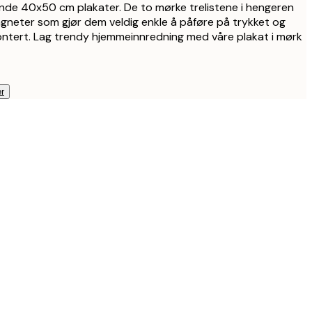
19
gende 40x50 cm plakater. De to mørke trelistene i hengeren
neter som gjør dem veldig enkle å påføre på trykket og
ntert. Lag trendy hjemmeinnredning med våre plakat i mørk
22
25
r