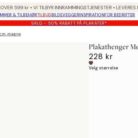
 OVER 599 kr • VI TILBYR INNRAMMINGSTJENESTER • LEVERES
MMER & TILBEHØR
TILBUD
BILDEVEGGER
INSPIRATION
FOR BEDRIFTER
SALG - 50% RABATT PÅ PLAKATER*
 cm, magnetfeste
Plakathenger Mø
228 kr
Velg størrelse