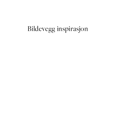
Fra 107,50 kr
215 kr
Bildevegg inspirasjon