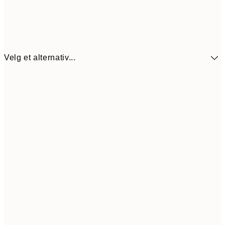
Velg et alternativ...
65,4
13x18 cm