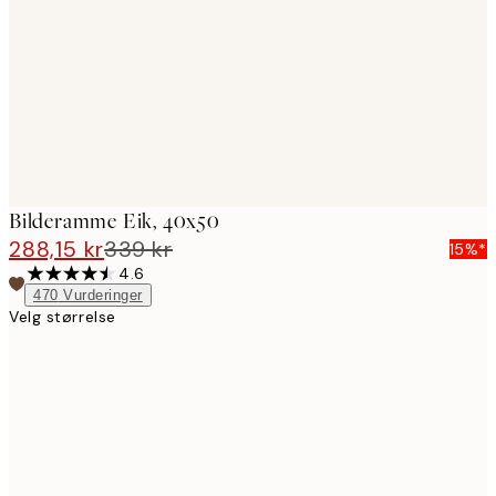
images
Bilderamme Eik, 40x50
288,15 kr
339 kr
15%*
4.6
470
Vurderinger
Velg størrelse