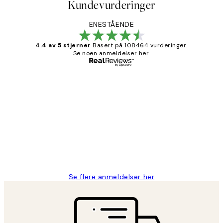
Kundevurderinger
ENESTÅENDE
4.4 av 5 stjerner
Basert på 108464 vurderinger.
Se noen anmeldelser her.
Verifisert kjøper
Kundevurderinger
Litt lang leveringstid, men alt fungerte
perfekt og produktene er så verdt det!
27 apr
Berit H
Se flere anmeldelser her