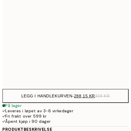
113,0
21x30 cm
13
220,1
30x40 cm
25
288,1
40x50 cm
33
288,1
50x50 cm
33
364,6
50x70 cm
42
713,1
70x100 cm
83
LEGG I HANDLEKURVEN
-
288,15 KR
339 KR
På lager
Leveres i løpet av 3-6 virkedager
Fri frakt over 599 kr
Åpent kjøp i 90 dager
PRODUKTBESKRIVELSE