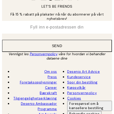
LET’S BE FRIENDS
Få 15 % rabatt på plakater nå når du abonnerer på vårt
nyhetsbrev!
*
E-post
SEND
Vennligst les
Personvernpolicy
våre for hvordan vi behandler
dataene dine
Om oss
Desenio Art Advice
Press
Kundeservice
Foretaksopplysninger
Spor din bestilling
Career
Kjøpsvilkår
Bærekraft
Personvernpolicy
Tilgjengelighetserklæring
Cookies
Desenio Ambassador
Forespørsel om å
kansellere bestilling
Programme
Behandle cookies