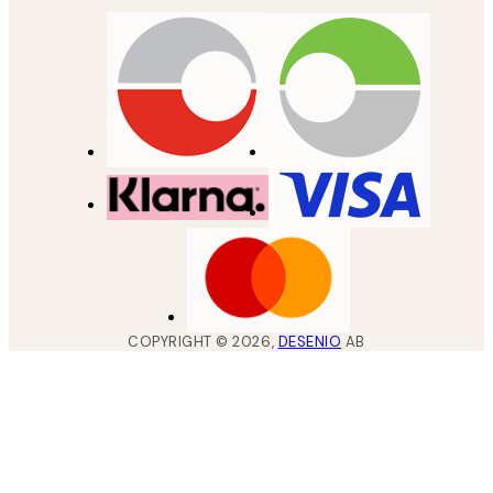
COPYRIGHT ©
2026
,
DESENIO
AB