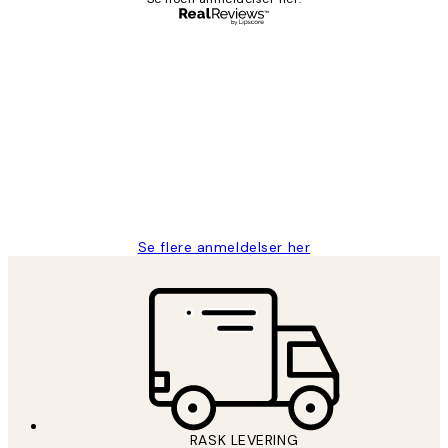
Verifisert kjøper
Kundevurderinger
Litt lang leveringstid, men alt fungerte
perfekt og produktene er så verdt det!
27 apr
Berit H
Se flere anmeldelser her
RASK LEVERING