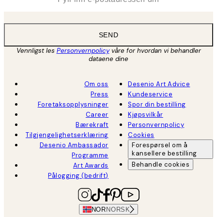
SEND
Vennligst les
Personvernpolicy
våre for hvordan vi behandler
dataene dine
Om oss
Desenio Art Advice
Press
Kundeservice
Foretaksopplysninger
Spor din bestilling
Career
Kjøpsvilkår
Bærekraft
Personvernpolicy
Tilgjengelighetserklæring
Cookies
Desenio Ambassador
Forespørsel om å
kansellere bestilling
Programme
Behandle cookies
Art Awards
Pålogging (bedrift)
NOR
NORSK