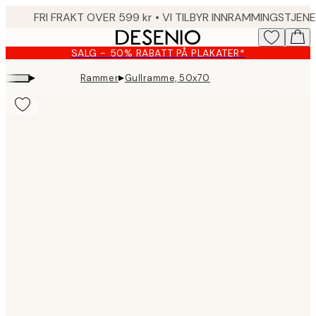
Skip
to
main
SALG - 50% RABATT PÅ PLAKATER*
content.
▸
▸
Rammer
Gullramme, 50x70
Product
images