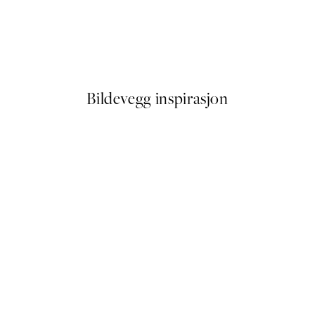
50%*
My Room My Rules Plakat
Fra 64,50 kr
129 kr
Bildevegg inspirasjon