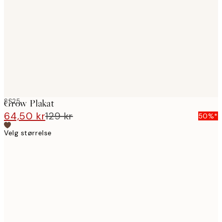
images
SS25
Grow Plakat
64,50 kr
129 kr
50%*
Velg størrelse