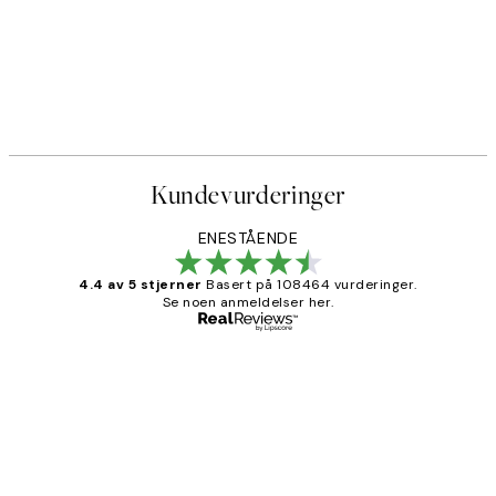
Kundevurderinger
ENESTÅENDE
4.4 av 5 stjerner
Basert på 108464 vurderinger.
Se noen anmeldelser her.
Verifisert kjøper
Kundevurderinger
Litt lang leveringstid, men alt fungerte
perfekt og produktene er så verdt det!