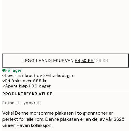
30x40 cm
21
179,5
50x70 cm
35
Frame
options
LEGG I HANDLEKURVEN
-
64,50 KR
129 KR
På lager
Leveres i løpet av 3-6 virkedager
Fri frakt over 599 kr
Åpent kjøp i 90 dager
PRODUKTBESKRIVELSE
Botanisk typografi
Voks! Denne morsomme plakaten i to grønntoner er
perfekt for alle rom. Denne plakaten er en del av vår SS25
Green Haven kolleksjon.