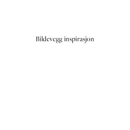
50%*
incetown Plakat
Floral Lines Plakat
Fra 41,50 kr
83 kr
Bildevegg inspirasjon