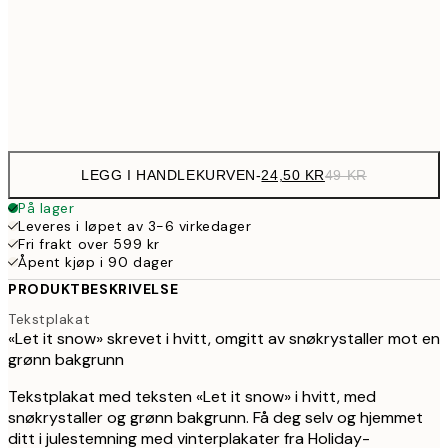
69,5
30x40 cm
13
Frame
options
LEGG I HANDLEKURVEN
-
24,50 KR
49 KR
På lager
Leveres i løpet av 3-6 virkedager
Fri frakt over 599 kr
Åpent kjøp i 90 dager
PRODUKTBESKRIVELSE
Tekstplakat
«Let it snow» skrevet i hvitt, omgitt av snøkrystaller mot en
grønn bakgrunn
Tekstplakat med teksten «Let it snow» i hvitt, med
snøkrystaller og grønn bakgrunn. Få deg selv og hjemmet
ditt i julestemning med vinterplakater fra Holiday-