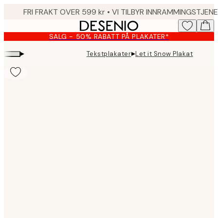
Skip
to
main
SALG - 50% RABATT PÅ PLAKATER*
content.
▸
▸
Tekstplakater
Let it Snow Plakat
Product
images