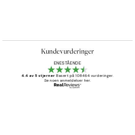
Kundevurderinger
ENESTÅENDE
4.4 av 5 stjerner
Basert på 108464 vurderinger.
Se noen anmeldelser her.
Verifisert kjøper
Kundevurderinger
Litt lang leveringstid, men alt fungerte
perfekt og produktene er så verdt det!