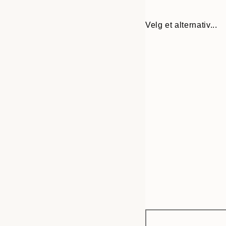
Velg et alternativ...
Frame
13x18 cm
options
21x30 cm