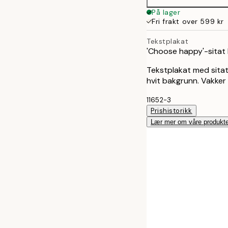
30x40 cm
På lager
Fri frakt over 599 kr
Tekstplakat
'Choose happy'-sitat 
Tekstplakat med sitat
hvit bakgrunn. Vakker
11652-3
Prishistorikk
Lær mer om våre produkte