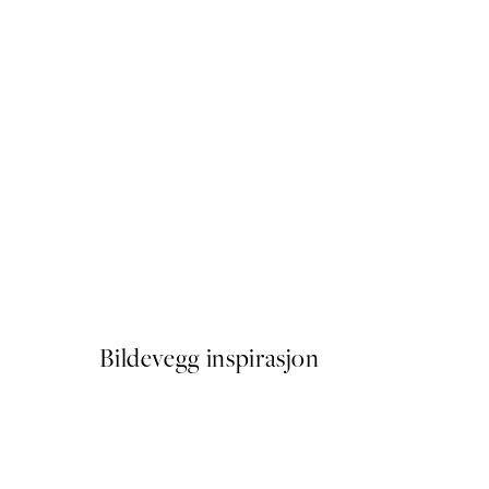
50%*
Breathe, Plakat
Fra 41,50 kr
83 kr
Bildevegg inspirasjon