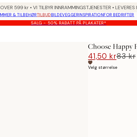
 OVER 599 kr • VI TILBYR INNRAMMINGSTJENESTER • LEVERES
MMER & TILBEHØR
TILBUD
BILDEVEGGER
INSPIRATION
FOR BEDRIFTER
SALG - 50% RABATT PÅ PLAKATER*
Choose Happy P
41,50 kr
83 kr
Velg størrelse