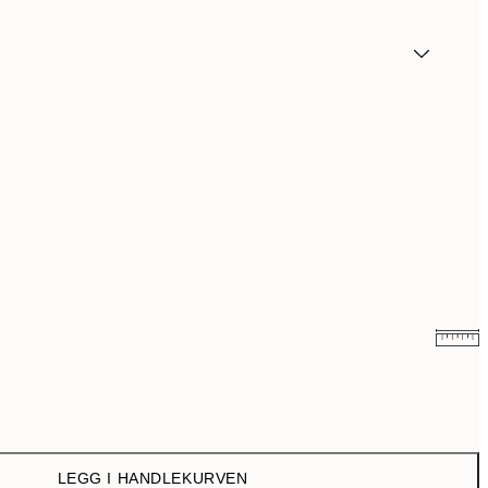
41,50 kr
83 kr
64,50 kr
129 kr
LEGG I HANDLEKURVEN
107,50 kr