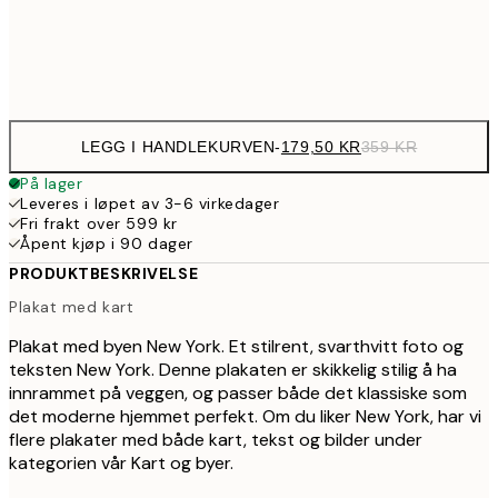
Frame
options
LEGG I HANDLEKURVEN
-
179,50 KR
359 KR
På lager
Leveres i løpet av 3-6 virkedager
Fri frakt over 599 kr
Åpent kjøp i 90 dager
PRODUKTBESKRIVELSE
Plakat med kart
Plakat med byen New York. Et stilrent, svarthvitt foto og
teksten New York. Denne plakaten er skikkelig stilig å ha
innrammet på veggen, og passer både det klassiske som
det moderne hjemmet perfekt. Om du liker New York, har vi
flere plakater med både kart, tekst og bilder under
kategorien vår Kart og byer.