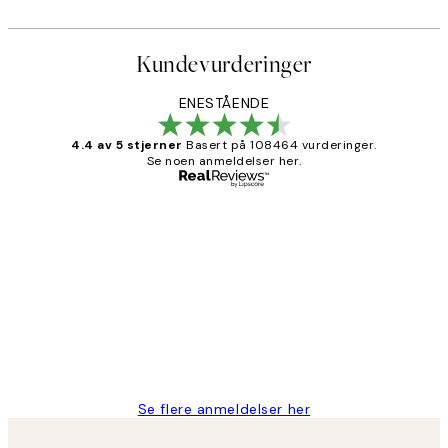
Kundevurderinger
ENESTÅENDE
4.4 av 5 stjerner
Basert på 108464 vurderinger.
Se noen anmeldelser her.
Verifisert kjøper
Kundevurderinger
Litt lang leveringstid, men alt fungerte
perfekt og produktene er så verdt det!
27 apr
Berit H
Se flere anmeldelser her