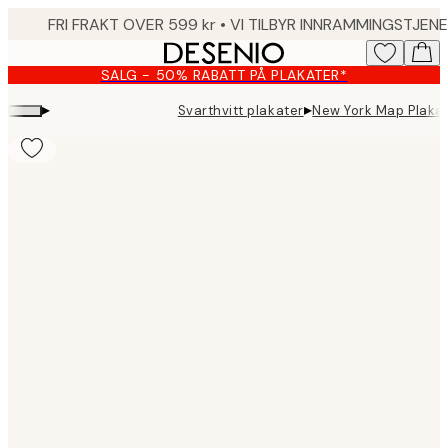
Skip
to
main
SALG - 50% RABATT PÅ PLAKATER*
content.
▸
▸
Svarthvitt plakater
New York Map Plaka
Product
images