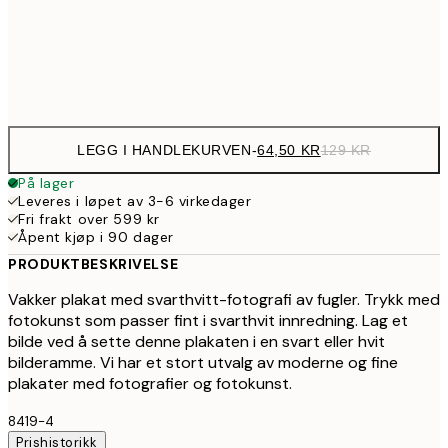
35
Frame
options
LEGG I HANDLEKURVEN
-
64,50 KR
129 KR
På lager
Leveres i løpet av 3-6 virkedager
Fri frakt over 599 kr
Åpent kjøp i 90 dager
PRODUKTBESKRIVELSE
Vakker plakat med svarthvitt-fotografi av fugler. Trykk med
fotokunst som passer fint i svarthvit innredning. Lag et
bilde ved å sette denne plakaten i en svart eller hvit
bilderamme. Vi har et stort utvalg av moderne og fine
plakater med fotografier og fotokunst.
8419-4
Prishistorikk