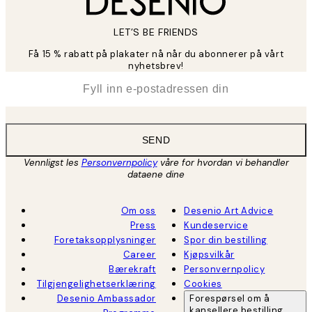
LET’S BE FRIENDS
Få 15 % rabatt på plakater nå når du abonnerer på vårt
nyhetsbrev!
*
E-post
SEND
Vennligst les
Personvernpolicy
våre for hvordan vi behandler
dataene dine
Om oss
Desenio Art Advice
Press
Kundeservice
Foretaksopplysninger
Spor din bestilling
Career
Kjøpsvilkår
Bærekraft
Personvernpolicy
Tilgjengelighetserklæring
Cookies
Desenio Ambassador
Forespørsel om å
kansellere bestilling