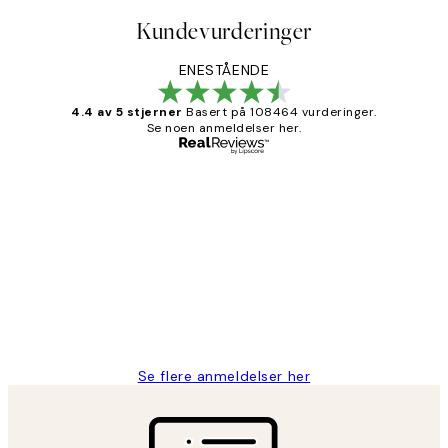
Kundevurderinger
ENESTÅENDE
4.4 av 5 stjerner
Basert på 108464 vurderinger.
Se noen anmeldelser her.
Verifisert kjøper
Kundevurderinger
Litt lang leveringstid, men alt fungerte
perfekt og produktene er så verdt det!
27 apr
Berit H
Se flere anmeldelser her