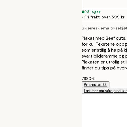
50x70 cm
På lager
Fri frakt over 599 kr
Skjæreskjema oksekjøt
Plakat med Beef cuts,
for ku. Tekstene oppg
som er stilig å ha på
svart bilderamme og 
Plakaten er utrolig sti
finner du tips på hvor
7680-5
Prishistorikk
Lær mer om våre produkte