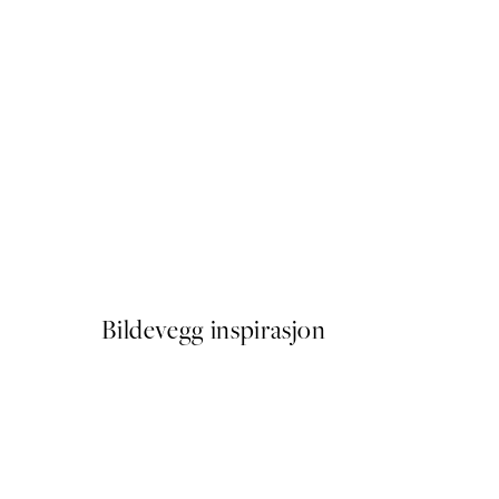
50%*
Atelier du Vert Plakat
Fra 64,50 kr
129 kr
Bildevegg inspirasjon