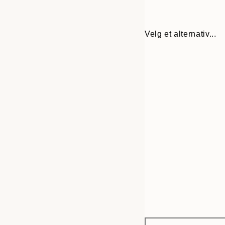
Velg et alternativ...
Frame
30x40 cm
options
40x50 cm