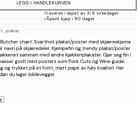
LEGG I HANDLEKURVEN
179,50 kr
359 kr
Leveres i løpet av 3-6 virkedager
Åpent kjøp i 90 dager
t, plakat
 Butcher chart. Svarthvit plakat/poster med skjæreskjema
ir navn på skjæredeler. Kjempefin og trendy plakat/poster
 kjøkkenet sammen med andre kjøkkenplakater. Gjør seg fin i
passer godt med posters som Pork Cuts og Wine guide.
lig og trykket på et hvitt, matt papir av høy kvalitet. Her
dan du lager bildevegger.
r