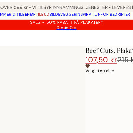
 OVER 599 kr • VI TILBYR INNRAMMINGSTJENESTER • LEVERES
MMER & TILBEHØR
TILBUD
BILDEVEGGER
INSPIRATION
FOR BEDRIFTER
SALG - 50% RABATT PÅ PLAKATER*
0 min
0 s
Gyldig
til
og
med:
Beef Cuts, Plaka
2026-
08-
107,50 kr
215 
09
Velg størrelse