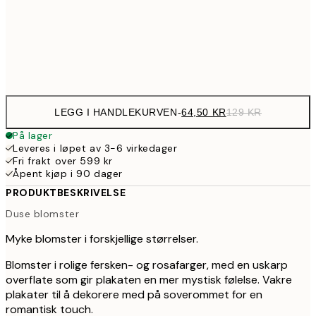
30x40 cm
21
Frame
options
LEGG I HANDLEKURVEN
-
64,50 KR
129 KR
På lager
Leveres i løpet av 3-6 virkedager
Fri frakt over 599 kr
Åpent kjøp i 90 dager
PRODUKTBESKRIVELSE
Duse blomster
Myke blomster i forskjellige størrelser.
Blomster i rolige fersken- og rosafarger, med en uskarp
overflate som gir plakaten en mer mystisk følelse. Vakre
plakater til å dekorere med på soverommet for en
romantisk touch.