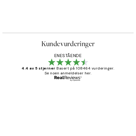
Kundevurderinger
ENESTÅENDE
4.4 av 5 stjerner
Basert på 108464 vurderinger.
Se noen anmeldelser her.
Verifisert kjøper
Kundevurderinger
Litt lang leveringstid, men alt fungerte
perfekt og produktene er så verdt det!
27 apr
Berit H