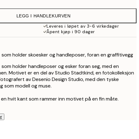
164,70 kr
549 kr
LEGG I HANDLEKURVEN
Leveres i løpet av 3-6 virkedager
Åpent kjøp i 90 dager
e som holder skoesker og handleposer, foran en graffitivegg
e som holder handleposer og esker foran seg, med en
nen. Motivet er en del av Studio Stadtkind, en fotokolleksjon
fotografert av Desenio Design Studio, med den tyske
nig som modell og muse.
 en hvit kant som rammer inn motivet på en fin måte.
r