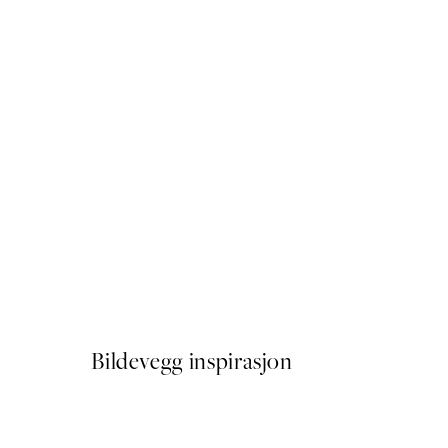
50%*
Black is a Happy Color Plak
Fra 64,50 kr
129 kr
Bildevegg inspirasjon