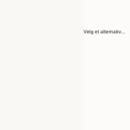
Velg et alternativ...
Frame
50x70 cm
options