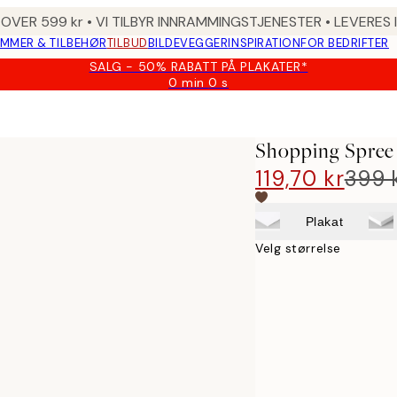
 OVER 599 kr • VI TILBYR INNRAMMINGSTJENESTER • LEVERES
MMER & TILBEHØR
TILBUD
BILDEVEGGER
INSPIRATION
FOR BEDRIFTER
SALG - 50% RABATT PÅ PLAKATER*
0 min
0 s
Gyldig
til
og
med:
Shopping Spree 
2026-
08-
119,70 kr
399 
10
Plakat
Velg størrelse