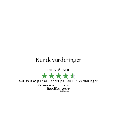
Kundevurderinger
ENESTÅENDE
4.4 av 5 stjerner
Basert på 108464 vurderinger.
Se noen anmeldelser her.
Verifisert kjøper
Kundevurderinger
Litt lang leveringstid, men alt fungerte