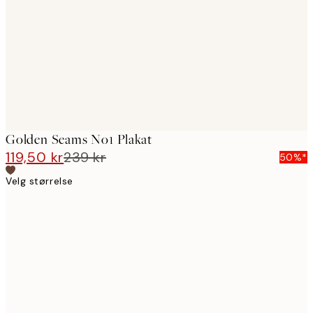
images
Golden Seams No1 Plakat
119,50 kr
239 kr
50%*
Velg størrelse