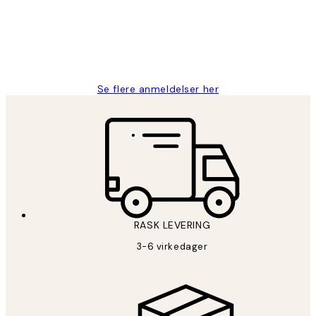
perfekt og produktene er så verdt det!
27 apr
Berit H
Se flere anmeldelser her
RASK LEVERING
3-6 virkedager