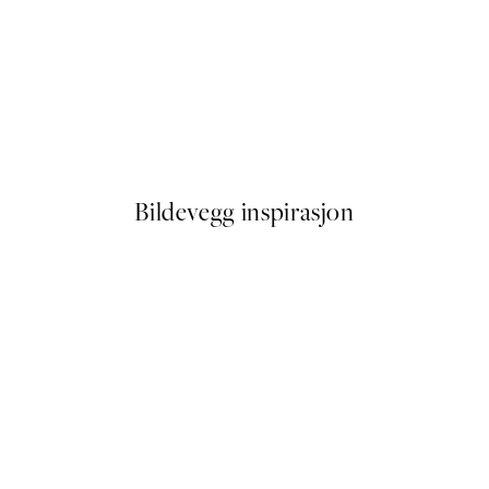
50%*
Close Up Florals Plakat
Fra 64,50 kr
129 kr
Bildevegg inspirasjon