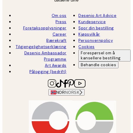
dataene dine
Om oss
Desenio Art Advice
Press
Kundeservice
Foretaksopplysninger
Spor din bestilling
Career
Kjøpsvilkår
Bærekraft
Personvernpolicy
Tilgjengelighetserklæring
Cookies
Desenio Ambassador
Forespørsel om å
kansellere bestilling
Programme
Behandle cookies
Art Awards
Pålogging (bedrift)
NOR
NORSK