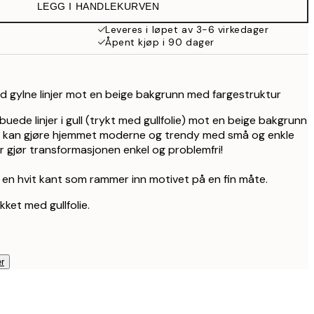
LEGG I HANDLEKURVEN
314,50 kr
629 kr
Leveres i løpet av 3-6 virkedager
Åpent kjøp i 90 dager
med gylne linjer mot en beige bakgrunn med fargestruktur
 buede linjer i gull (trykt med gullfolie) mot en beige bakgrunn
u kan gjøre hjemmet moderne og trendy med små og enkle
r gjør transformasjonen enkel og problemfri!
 en hvit kant som rammer inn motivet på en fin måte.
ket med gullfolie.
r