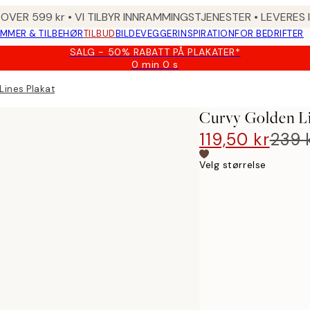
 OVER 599 kr • VI TILBYR INNRAMMINGSTJENESTER • LEVERES
MMER & TILBEHØR
TILBUD
BILDEVEGGER
INSPIRATION
FOR BEDRIFTER
SALG - 50% RABATT PÅ PLAKATER*
0 min
0 s
Gyldig
til
Lines Plakat
og
med:
Curvy Golden Li
2026-
08-
119,50 kr
239 
09
Velg størrelse