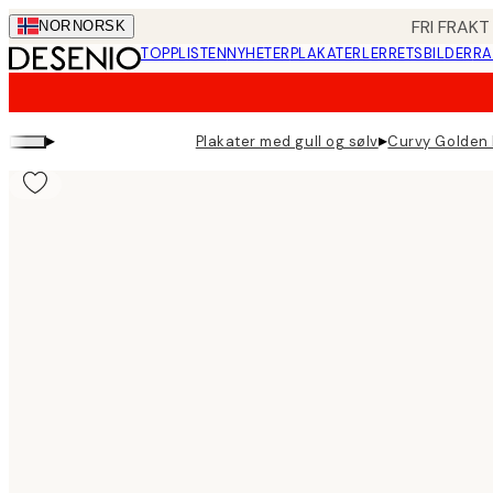
Skip
FRI FRAKT
NOR
NORSK
to
TOPPLISTEN
NYHETER
PLAKATER
LERRETSBILDER
RA
main
content.
▸
▸
Plakater med gull og sølv
Curvy Golden 