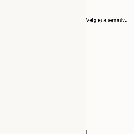
Velg et alternativ...
Frame
21x30 cm
options
30x40 cm