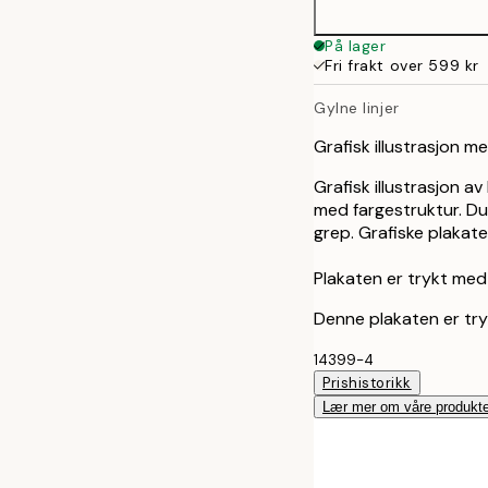
50x70 cm
På lager
Fri frakt over 599 kr
Gylne linjer
Grafisk illustrasjon 
Grafisk illustrasjon av
med fargestruktur. D
grep. Grafiske plakate
Plakaten er trykt med
Denne plakaten er tryk
14399-4
Prishistorikk
Lær mer om våre produkte