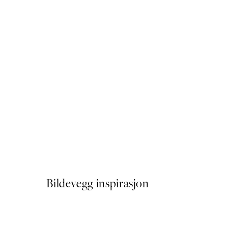
50%*
Ginkgo Leaves Gold Plakat
Fra 54,50 kr
109 kr
Bildevegg inspirasjon