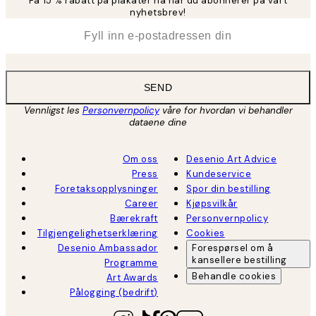
Få 15 % rabatt på plakater nå når du abonnerer på vårt
nyhetsbrev!
*
E-post
SEND
Vennligst les
Personvernpolicy
våre for hvordan vi behandler
dataene dine
Om oss
Desenio Art Advice
Press
Kundeservice
Foretaksopplysninger
Spor din bestilling
Career
Kjøpsvilkår
Bærekraft
Personvernpolicy
Tilgjengelighetserklæring
Cookies
Desenio Ambassador
Forespørsel om å
kansellere bestilling
Programme
Behandle cookies
Art Awards
Pålogging (bedrift)