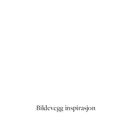
50%*
ers No3 Plakat
Exposition D'art Graphique N
Fra 107,50 kr
215 kr
Bildevegg inspirasjon