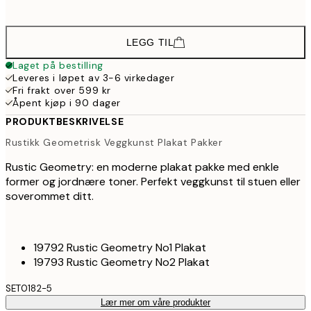
71
LEGG TIL
Laget på bestilling
Leveres i løpet av 3-6 virkedager
Fri frakt over 599 kr
Åpent kjøp i 90 dager
PRODUKTBESKRIVELSE
Rustikk Geometrisk Veggkunst Plakat Pakker
Rustic Geometry: en moderne plakat pakke med enkle
former og jordnære toner. Perfekt veggkunst til stuen eller
soverommet ditt.
19792 Rustic Geometry No1 Plakat
19793 Rustic Geometry No2 Plakat
SET0182-5
Lær mer om våre produkter