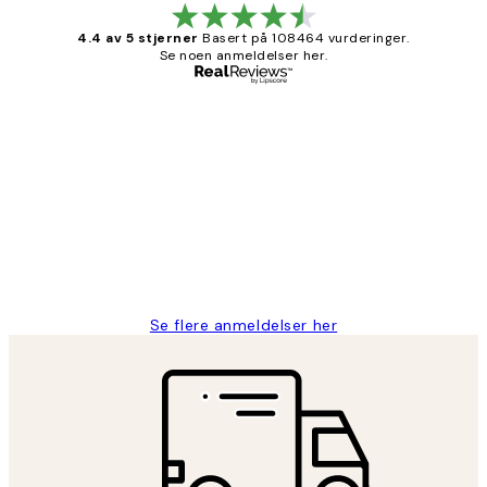
4.4 av 5 stjerner
Basert på 108464 vurderinger.
Se noen anmeldelser her.
Verifisert kjøper
Kundevurderinger
Litt lang leveringstid, men alt fungerte
perfekt og produktene er så verdt det!
27 apr
Berit H
Se flere anmeldelser her