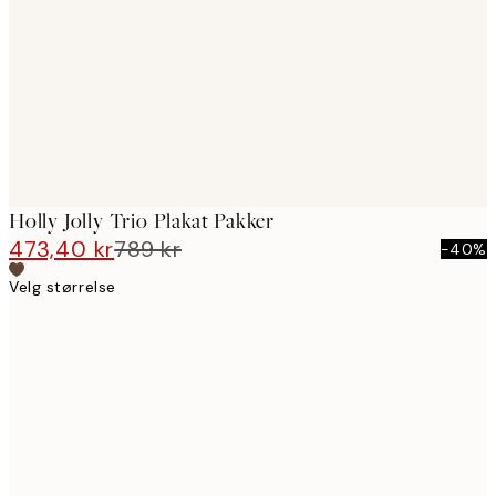
images
Holly Jolly Trio Plakat Pakker
473,40 kr
789 kr
-40%
Velg størrelse