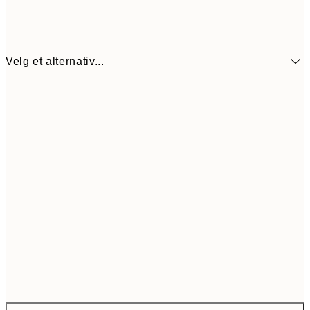
Velg et alternativ...
473,4
ONE SIZE
78