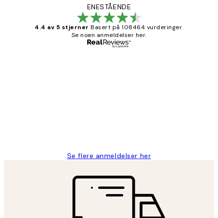
ENESTÅENDE
4.4 av 5 stjerner
Basert på 108464 vurderinger.
Se noen anmeldelser her.
Verifisert kjøper
Kundevurderinger
Litt lang leveringstid, men alt fungerte
perfekt og produktene er så verdt det!
27 apr
Berit H
Se flere anmeldelser her