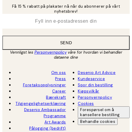
Få 15 % rabatt på plakater nå når du abonnerer på vårt
nyhetsbrev!
*
E-post
SEND
Vennligst les
Personvernpolicy
våre for hvordan vi behandler
dataene dine
Om oss
Desenio Art Advice
Press
Kundeservice
Foretaksopplysninger
Spor din bestilling
Career
Kjøpsvilkår
Bærekraft
Personvernpolicy
Tilgjengelighetserklæring
Cookies
Desenio Ambassador
Forespørsel om å
kansellere bestilling
Programme
Behandle cookies
Art Awards
Pålogging (bedrift)