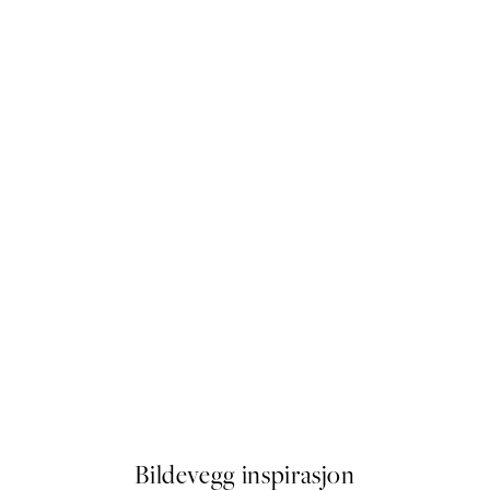
50%*
Waves in Line Plakat
Fra 64,50 kr
129 kr
Bildevegg inspirasjon