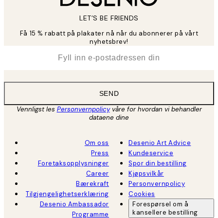
LET’S BE FRIENDS
Få 15 % rabatt på plakater nå når du abonnerer på vårt
nyhetsbrev!
*
E-post
SEND
Vennligst les
Personvernpolicy
våre for hvordan vi behandler
dataene dine
Om oss
Desenio Art Advice
Press
Kundeservice
Foretaksopplysninger
Spor din bestilling
Career
Kjøpsvilkår
Bærekraft
Personvernpolicy
Tilgjengelighetserklæring
Cookies
Desenio Ambassador
Forespørsel om å
kansellere bestilling
Programme