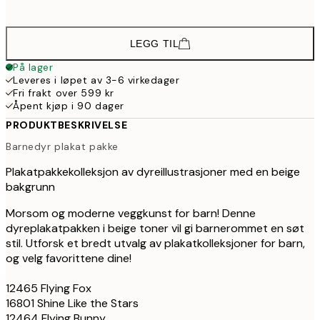
64
LEGG TIL
På lager
Leveres i løpet av 3-6 virkedager
Fri frakt over 599 kr
Åpent kjøp i 90 dager
PRODUKTBESKRIVELSE
Barnedyr plakat pakke
Plakatpakkekolleksjon av dyreillustrasjoner med en beige
bakgrunn
Morsom og moderne veggkunst for barn! Denne
dyreplakatpakken i beige toner vil gi barnerommet en søt
stil. Utforsk et bredt utvalg av plakatkolleksjoner for barn,
og velg favorittene dine!
12465 Flying Fox
16801 Shine Like the Stars
12464 Flying Bunny