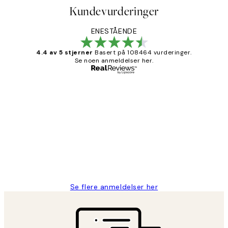
Kundevurderinger
ENESTÅENDE
4.4 av 5 stjerner
Basert på 108464 vurderinger.
Se noen anmeldelser her.
Verifisert kjøper
Kundevurderinger
Litt lang leveringstid, men alt fungerte
perfekt og produktene er så verdt det!
27 apr
Berit H
Se flere anmeldelser her