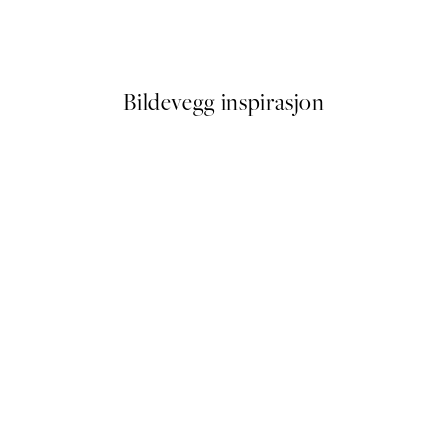
lakat
Figures on the Horizon Plaka
Fra 387 kr
645 kr
Bildevegg inspirasjon