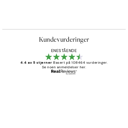
Kundevurderinger
ENESTÅENDE
4.4 av 5 stjerner
Basert på 108464 vurderinger.
Se noen anmeldelser her.
Verifisert kjøper
Kundevurderinger
Litt lang leveringstid, men alt fungerte
perfekt og produktene er så verdt det!
27 apr
Berit H