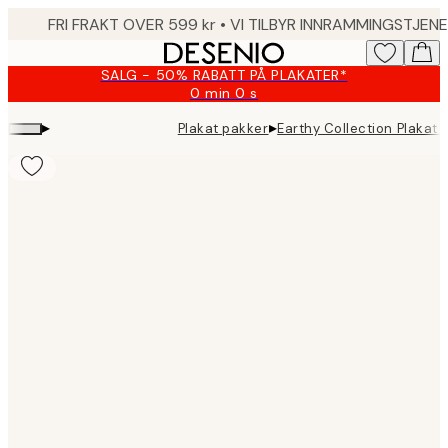
Skip
to
main
SALG - 50% RABATT PÅ PLAKATER*
content.
0 min
0 s
Gyldig
til
▸
▸
Plakat pakker
Earthy Collection Plakat 
og
med:
2026-
08-
10
Product