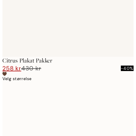
images
Citrus Plakat Pakker
258 kr
430 kr
-40%
Velg størrelse