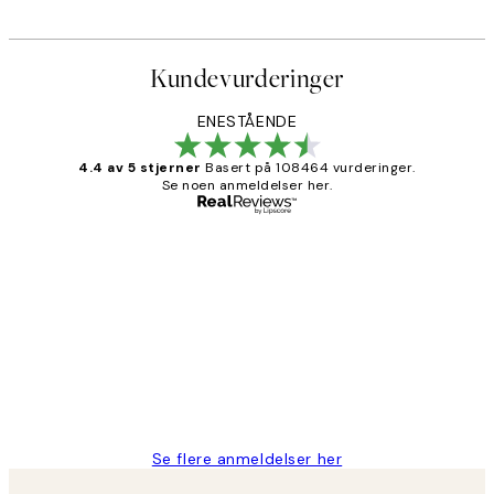
Kundevurderinger
ENESTÅENDE
4.4 av 5 stjerner
Basert på 108464 vurderinger.
Se noen anmeldelser her.
Verifisert kjøper
Kundevurderinger
Litt lang leveringstid, men alt fungerte
perfekt og produktene er så verdt det!
27 apr
Berit H
Se flere anmeldelser her