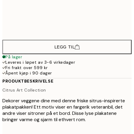
57
430,8
50x70 cm
71
610,8
70x100 cm
1 01
LEGG TIL
På lager
Leveres i løpet av 3-6 virkedager
Fri frakt over 599 kr
Åpent kjøp i 90 dager
PRODUKTBESKRIVELSE
Citrus Art Collection
Dekorer veggene dine med denne friske sitrus-inspirerte
plakatpakken! Ett motiv viser en fargerik veteranbil, det
andre viser sitroner på et bord. Disse lyse plakatene
bringer varme og sjarm til ethvert rom.