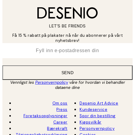
LET’S BE FRIENDS
Få 15 % rabatt på plakater nå når du abonnerer på vårt
nyhetsbrev!
*
E-post
SEND
Vennligst les
Personvernpolicy
våre for hvordan vi behandler
dataene dine
Om oss
Desenio Art Advice
Press
Kundeservice
Foretaksopplysninger
Spor din bestilling
Career
Kjøpsvilkår
Bærekraft
Personvernpolicy
Tilgjengelighetserklæring
Cookies