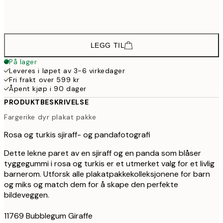
430,8
50x70 cm
71
LEGG TIL
På lager
Leveres i løpet av 3-6 virkedager
Fri frakt over 599 kr
Åpent kjøp i 90 dager
PRODUKTBESKRIVELSE
Fargerike dyr plakat pakke
Rosa og turkis sjiraff- og pandafotografi
Dette lekne paret av en sjiraff og en panda som blåser
tyggegummi i rosa og turkis er et utmerket valg for et livlig
barnerom. Utforsk alle plakatpakkekolleksjonene for barn
og miks og match dem for å skape den perfekte
bildeveggen.
11769 Bubblegum Giraffe