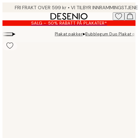
Skip
to
main
SALG - 50% RABATT PÅ PLAKATER*
content.
▸
▸
Plakat pakker
Bubblegum Duo Plakat pa
Product
images