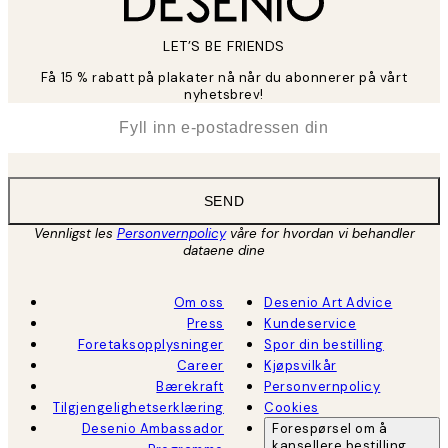
LET’S BE FRIENDS
Få 15 % rabatt på plakater nå når du abonnerer på vårt
nyhetsbrev!
*
E-post
SEND
Vennligst les
Personvernpolicy
våre for hvordan vi behandler
dataene dine
Om oss
Desenio Art Advice
Press
Kundeservice
Foretaksopplysninger
Spor din bestilling
Career
Kjøpsvilkår
Bærekraft
Personvernpolicy
Tilgjengelighetserklæring
Cookies
Desenio Ambassador
Forespørsel om å
kansellere bestilling