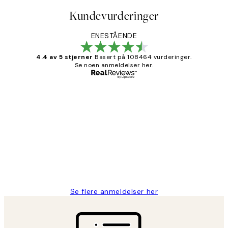
Kundevurderinger
ENESTÅENDE
4.4 av 5 stjerner
Basert på 108464 vurderinger.
Se noen anmeldelser her.
Verifisert kjøper
Kundevurderinger
Litt lang leveringstid, men alt fungerte
perfekt og produktene er så verdt det!
27 apr
Berit H
Se flere anmeldelser her