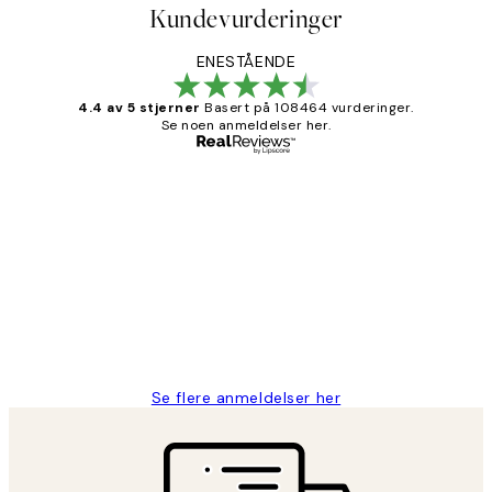
Kundevurderinger
ENESTÅENDE
4.4 av 5 stjerner
Basert på 108464 vurderinger.
Se noen anmeldelser her.
Verifisert kjøper
Kundevurderinger
Litt lang leveringstid, men alt fungerte
perfekt og produktene er så verdt det!
27 apr
Berit H
Se flere anmeldelser her