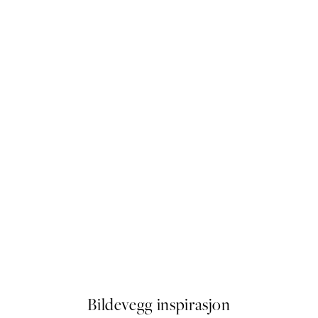
50%*
 No2 Plakat
Olive Branches in Vase Plakat
Fra 64,50 kr
129 kr
Bildevegg inspirasjon