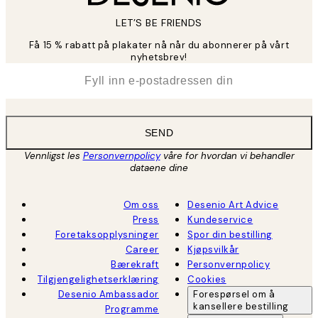
LET’S BE FRIENDS
Få 15 % rabatt på plakater nå når du abonnerer på vårt
nyhetsbrev!
*
E-post
SEND
Vennligst les
Personvernpolicy
våre for hvordan vi behandler
dataene dine
Om oss
Desenio Art Advice
Press
Kundeservice
Foretaksopplysninger
Spor din bestilling
Career
Kjøpsvilkår
Bærekraft
Personvernpolicy
Tilgjengelighetserklæring
Cookies
Desenio Ambassador
Forespørsel om å
kansellere bestilling
Programme