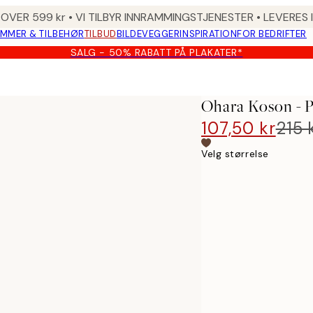
 OVER 599 kr • VI TILBYR INNRAMMINGSTJENESTER • LEVERES
MMER & TILBEHØR
TILBUD
BILDEVEGGER
INSPIRATION
FOR BEDRIFTER
SALG - 50% RABATT PÅ PLAKATER*
ssom Tree Plakat
Ohara Koson - 
107,50 kr
215 
Velg størrelse