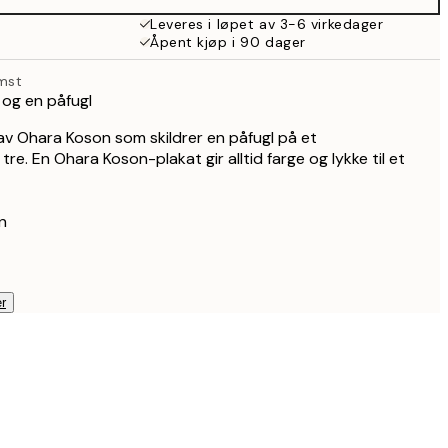
Leveres i løpet av 3-6 virkedager
Åpent kjøp i 90 dager
mst
 og en påfugl
av Ohara Koson som skildrer en påfugl på et
e. En Ohara Koson-plakat gir alltid farge og lykke til et
n
r