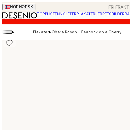
Skip
FRI FRAKT
NOR
NORSK
to
TOPPLISTEN
NYHETER
PLAKATER
LERRETSBILDER
RA
main
content.
▸
▸
Plakater
Ohara Koson - Peacock on a Cherry Blo