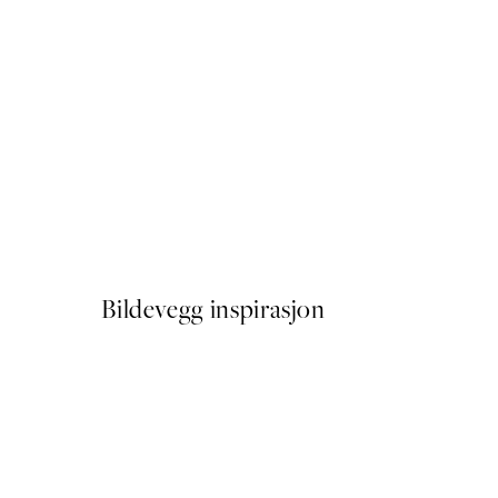
50%*
Cup of Cafe Latte No2 Plak
Fra 64,50 kr
129 kr
Bildevegg inspirasjon