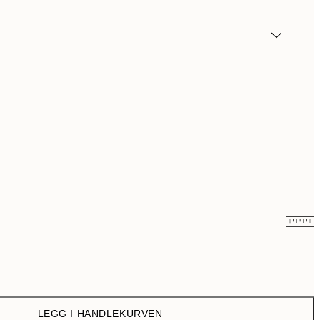
107,50 kr
215 kr
179,50 kr
359 kr
LEGG I HANDLEKURVEN