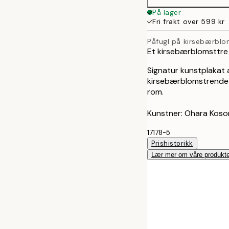
På lager
Fri frakt over 599 kr
Påfugl på kirsebærblo
Et kirsebærblomsttre
Signatur kunstplakat 
kirsebærblomstrende tr
rom.
Kunstner: Ohara Koso
17178-5
Prishistorikk
Lær mer om våre produkte