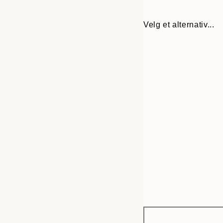
Velg et alternativ...
Frame
30x40 cm
options
50x70 cm