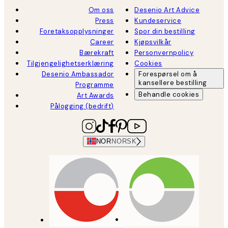
Om oss
Desenio Art Advice
Press
Kundeservice
Foretaksopplysninger
Spor din bestilling
Career
Kjøpsvilkår
Bærekraft
Personvernpolicy
Tilgjengelighetserklæring
Cookies
Desenio Ambassador
Forespørsel om å
kansellere bestilling
Programme
Behandle cookies
Art Awards
Pålogging (bedrift)
NOR
NORSK