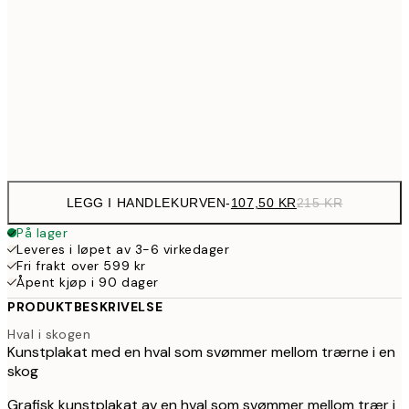
179,5
50x70 cm
35
254,5
70x100 cm
50
Frame
options
LEGG I HANDLEKURVEN
-
107,50 KR
215 KR
På lager
Leveres i løpet av 3-6 virkedager
Fri frakt over 599 kr
Åpent kjøp i 90 dager
PRODUKTBESKRIVELSE
Hval i skogen
Kunstplakat med en hval som svømmer mellom trærne i en
skog
Grafisk kunstplakat av en hval som svømmer mellom trær i