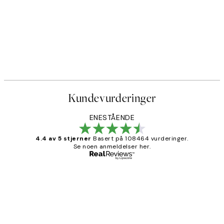
Kundevurderinger
ENESTÅENDE
4.4 av 5 stjerner
Basert på 108464 vurderinger.
Se noen anmeldelser her.
Verifisert kjøper
Kundevurderinger
Litt lang leveringstid, men alt fungerte
perfekt og produktene er så verdt det!