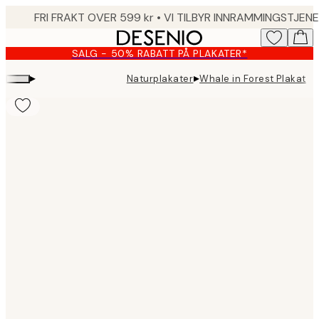
Skip
to
main
SALG - 50% RABATT PÅ PLAKATER*
content.
▸
▸
Naturplakater
Whale in Forest Plakat
Product
images