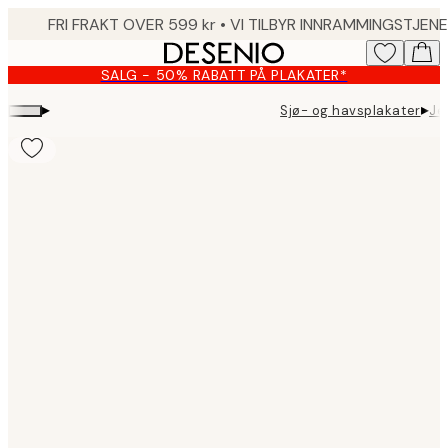
Skip
to
main
SALG - 50% RABATT PÅ PLAKATER*
content.
▸
▸
Sjø- og havsplakater
Je
Product
images