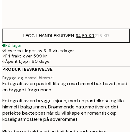
Frame
options
LEGG I HANDLEKURVEN
-
64,50 KR
215 KR
På lager
Leveres i løpet av 3-6 virkedager
Fri frakt over 599 kr
Åpent kjøp i 90 dager
PRODUKTBESKRIVELSE
Brygge og pastellhimmel
Fotografi av en pastell-lilla og rosa himmel bak havet, med
en brygge i forgrunnen
Fotografi av en brygge i sjøen, med en pastellrosa og lilla
himmel i bakgrunnen. Drømmende naturmotiver er det
perfekte bakteppet når du vil skape en romantisk og
koselig atmosfære på soverommet.
Plakaten er trykt med en hvit kant rundt motivet.