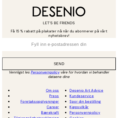
LET’S BE FRIENDS
Få 15 % rabatt på plakater nå når du abonnerer på vårt
nyhetsbrev!
*
E-post
SEND
Vennligst les
Personvernpolicy
våre for hvordan vi behandler
dataene dine
Om oss
Desenio Art Advice
Press
Kundeservice
Foretaksopplysninger
Spor din bestilling
Career
Kjøpsvilkår
Bærekraft
Personvernpolicy