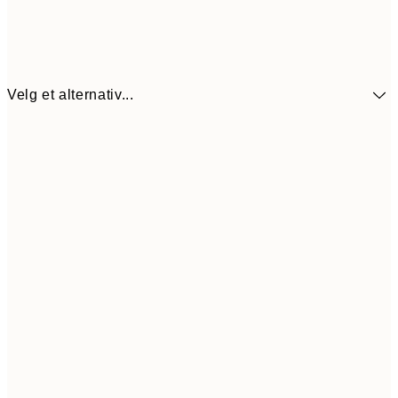
Velg et alternativ...
64,5
30x40 cm
21