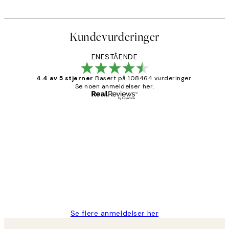
Kundevurderinger
ENESTÅENDE
4.4 av 5 stjerner
Basert på 108464 vurderinger.
Se noen anmeldelser her.
Verifisert kjøper
Kundevurderinger
Litt lang leveringstid, men alt fungerte
perfekt og produktene er så verdt det!
27 apr
Berit H
Se flere anmeldelser her