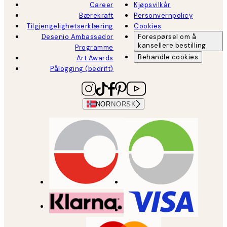
Career
Kjøpsvilkår
Bærekraft
Personvernpolicy
Tilgjengelighetserklæring
Cookies
Desenio Ambassador
Forespørsel om å
kansellere bestilling
Programme
Behandle cookies
Art Awards
Pålogging (bedrift)
NOR
NORSK