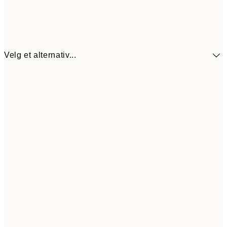
Velg et alternativ...
107,5
30x40 cm
21