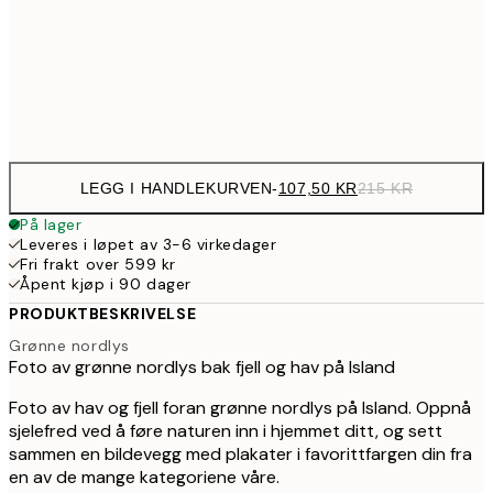
179,5
50x70 cm
35
Frame
options
LEGG I HANDLEKURVEN
-
107,50 KR
215 KR
På lager
Leveres i løpet av 3-6 virkedager
Fri frakt over 599 kr
Åpent kjøp i 90 dager
PRODUKTBESKRIVELSE
Grønne nordlys
Foto av grønne nordlys bak fjell og hav på Island
Foto av hav og fjell foran grønne nordlys på Island. Oppnå
sjelefred ved å føre naturen inn i hjemmet ditt, og sett
sammen en bildevegg med plakater i favorittfargen din fra
en av de mange kategoriene våre.