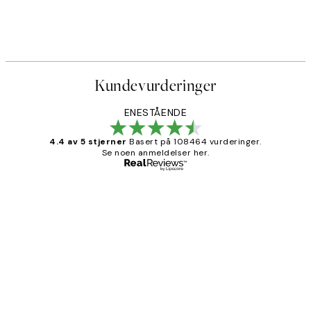
Kundevurderinger
ENESTÅENDE
4.4 av 5 stjerner
Basert på 108464 vurderinger.
Se noen anmeldelser her.
Verifisert kjøper
Kundevurderinger
Litt lang leveringstid, men alt fungerte
perfekt og produktene er så verdt det!
27 apr
Berit H