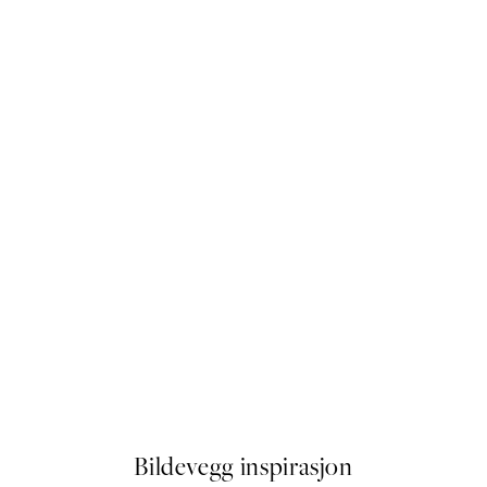
50%*
Turbo Icon Plakat
Fra 114,50 kr
229 kr
Bildevegg inspirasjon