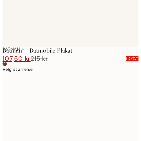
BATMAN
Batman™ - Batmobile Plakat
107,50 kr
215 kr
50%*
Velg størrelse