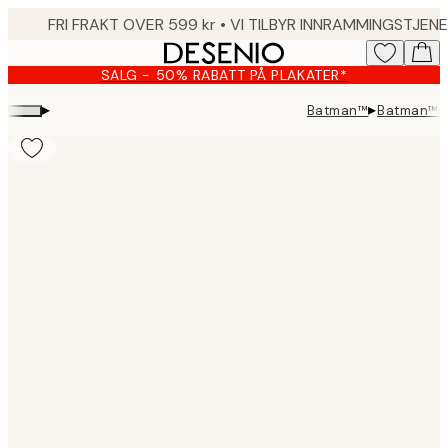
Skip
to
main
SALG - 50% RABATT PÅ PLAKATER*
content.
▸
▸
Batman™
Batman™ -
Product
images