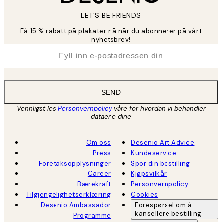
LET’S BE FRIENDS
Få 15 % rabatt på plakater nå når du abonnerer på vårt
nyhetsbrev!
*
E-post
SEND
Vennligst les
Personvernpolicy
våre for hvordan vi behandler
dataene dine
Om oss
Desenio Art Advice
Press
Kundeservice
Foretaksopplysninger
Spor din bestilling
Career
Kjøpsvilkår
Bærekraft
Personvernpolicy
Tilgjengelighetserklæring
Cookies
Desenio Ambassador
Forespørsel om å
kansellere bestilling
Programme