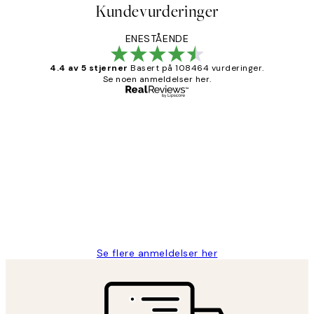
Kundevurderinger
ENESTÅENDE
4.4 av 5 stjerner
Basert på 108464 vurderinger.
Se noen anmeldelser her.
Verifisert kjøper
Kundevurderinger
Litt lang leveringstid, men alt fungerte
perfekt og produktene er så verdt det!
27 apr
Berit H
Se flere anmeldelser her