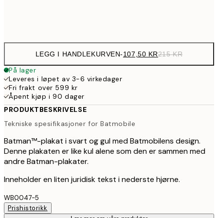
Frame
options
LEGG I HANDLEKURVEN
-
107,50 KR
215 KR
På lager
Leveres i løpet av 3-6 virkedager
Fri frakt over 599 kr
Åpent kjøp i 90 dager
PRODUKTBESKRIVELSE
Tekniske spesifikasjoner for Batmobile
Batman™-plakat i svart og gul med Batmobilens design.
Denne plakaten er like kul alene som den er sammen med
andre Batman-plakater.
Inneholder en liten juridisk tekst i nederste hjørne.
WB0047-5
Prishistorikk