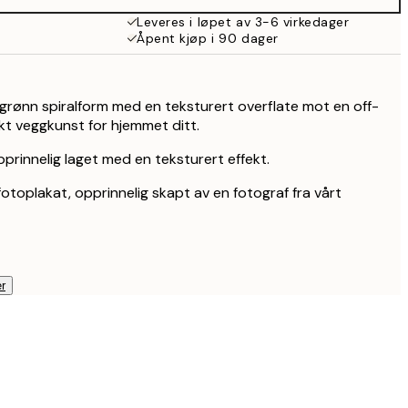
359 kr
Leveres i løpet av 3-6 virkedager
Åpent kjøp i 90 dager
grønn spiralform med en teksturert overflate mot en off-
kt veggkunst for hjemmet ditt.
prinnelig laget med en teksturert effekt.
fotoplakat, opprinnelig skapt av en fotograf fra vårt
r