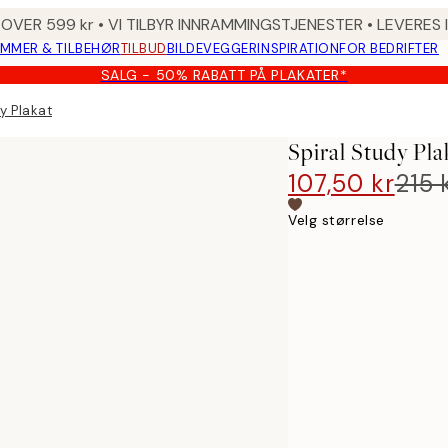
 OVER 599 kr • VI TILBYR INNRAMMINGSTJENESTER • LEVERES
MMER & TILBEHØR
TILBUD
BILDEVEGGER
INSPIRATION
FOR BEDRIFTER
SALG - 50% RABATT PÅ PLAKATER*
y Plakat
Spiral Study Pla
107,50 kr
215 
Velg størrelse