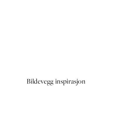
50%*
Fotoautomat Plakat
Fra 64,50 kr
129 kr
Bildevegg inspirasjon