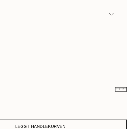
107,50 kr
215 kr
144,50 kr
289 kr
LEGG I HANDLEKURVEN
179,50 kr