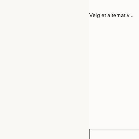
Velg et alternativ...
Frame
30x40 cm
options
40x50 cm