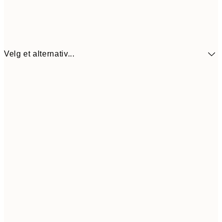
Velg et alternativ...
114,5
30x40 cm
22