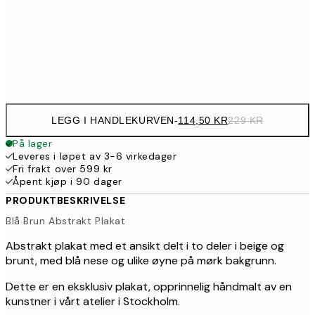
199,5
50x70 cm
39
Frame
options
LEGG I HANDLEKURVEN
-
114,50 KR
229 KR
På lager
Leveres i løpet av 3-6 virkedager
Fri frakt over 599 kr
Åpent kjøp i 90 dager
PRODUKTBESKRIVELSE
Blå Brun Abstrakt Plakat
Abstrakt plakat med et ansikt delt i to deler i beige og
brunt, med blå nese og ulike øyne på mørk bakgrunn.
Dette er en eksklusiv plakat, opprinnelig håndmalt av en
kunstner i vårt atelier i Stockholm.