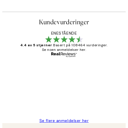
Kundevurderinger
ENESTÅENDE
4.4 av 5 stjerner
Basert på 108464 vurderinger.
Se noen anmeldelser her.
Verifisert kjøper
Kundevurderinger
Litt lang leveringstid, men alt fungerte
perfekt og produktene er så verdt det!
27 apr
Berit H
Se flere anmeldelser her