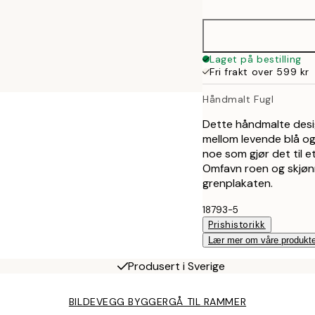
50x70 cm
Laget på bestilling
Fri frakt over 599 kr
Håndmalt Fugl
Dette håndmalte desig
mellom levende blå og
noe som gjør det til et
Omfavn roen og skjøn
grenplakaten.
18793-5
Prishistorikk
Lær mer om våre produkte
Produsert i Sverige
BILDEVEGG BYGGER
GÅ TIL RAMMER