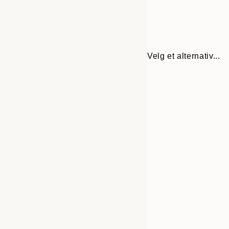
Velg et alternativ...
Frame
30x40 cm
options