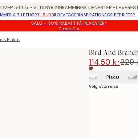
 OVER 599 kr • VI TILBYR INNRAMMINGSTJENESTER • LEVERES
MMER & TILBEHØR
TILBUD
BILDEVEGGER
INSPIRATION
FOR BEDRIFTER
SALG - 50% RABATT PÅ PLAKATER*
0 min
0 s
Gyldig
til
hes Plakat
og
med:
Bird And Branch
2026-
08-
114,50 kr
229 
09
Plakat
Velg størrelse