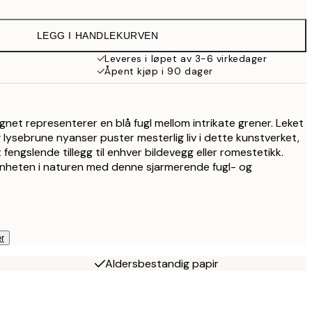
199,50 kr
399 kr
LEGG I HANDLEKURVEN
Leveres i løpet av 3-6 virkedager
Åpent kjøp i 90 dager
net representerer en blå fugl mellom intrikate grener. Leket
 lysebrune nyanser puster mesterlig liv i dette kunstverket,
 fengslende tillegg til enhver bildevegg eller romestetikk.
nheten i naturen med denne sjarmerende fugl- og
r
Aldersbestandig papir