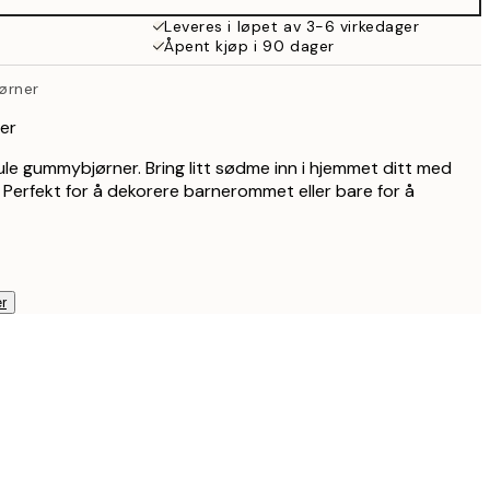
359 kr
Leveres i løpet av 3-6 virkedager
Åpent kjøp i 90 dager
ørner
er
le gummybjørner. Bring litt sødme inn i hjemmet ditt med
. Perfekt for å dekorere barnerommet eller bare for å
r