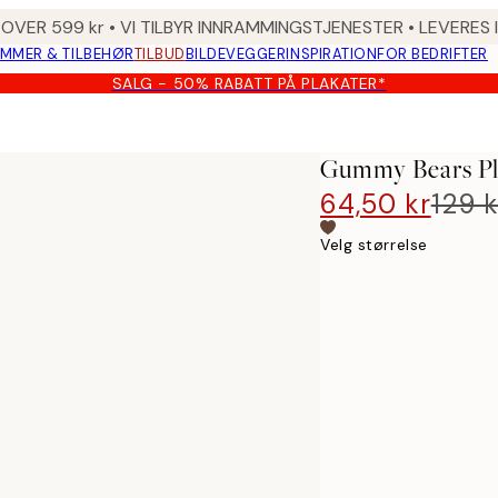
 OVER 599 kr • VI TILBYR INNRAMMINGSTJENESTER • LEVERES
MMER & TILBEHØR
TILBUD
BILDEVEGGER
INSPIRATION
FOR BEDRIFTER
SALG - 50% RABATT PÅ PLAKATER*
Gummy Bears Pl
64,50 kr
129 k
Velg størrelse