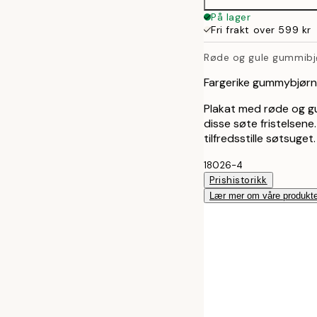
50x70 cm
På lager
Fri frakt over 599 kr
Røde og gule gummibj
Fargerike gummybjørn
Plakat med røde og gu
disse søte fristelsene
tilfredsstille søtsuget.
18026-4
Prishistorikk
Lær mer om våre produkte