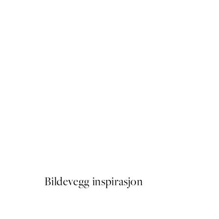
50%*
Anis & Cinnamon Plakat
Fra 64,50 kr
129 kr
Bildevegg inspirasjon