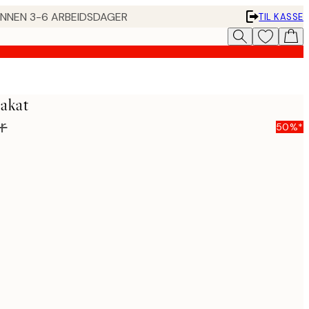
 INNEN 3-6 ARBEIDSDAGER
TIL KASSE
akat
r
50%*