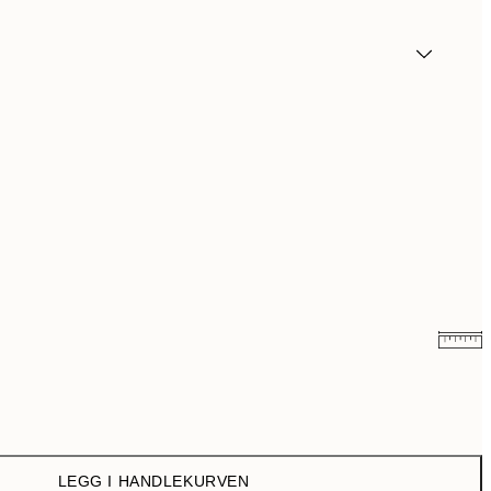
64,50 kr
129 kr
107,50 kr
215 kr
LEGG I HANDLEKURVEN
179,50 kr