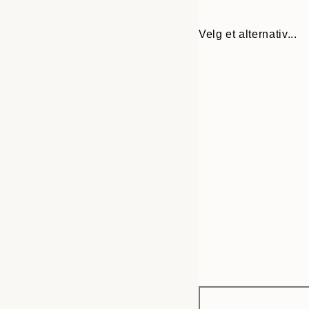
Velg et alternativ...
Frame
21x30 cm
options
30x40 cm