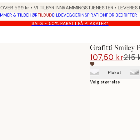
 OVER 599 kr • VI TILBYR INNRAMMINGSTJENESTER • LEVERES
MMER & TILBEHØR
TILBUD
BILDEVEGGER
INSPIRATION
FOR BEDRIFTER
SALG - 50% RABATT PÅ PLAKATER*
Grafitti Smiley 
107,50 kr
215 
Plakat
Velg størrelse