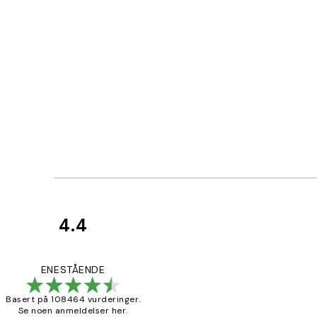
4.4
Kundevurderinger
Litt lang levering
ENESTÅENDE
Basert på 108464 vurderinger.
Se noen anmeldelser her.