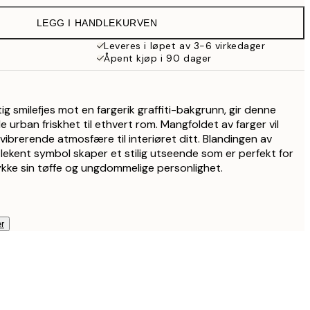
359 kr
LEGG I HANDLEKURVEN
Leveres i løpet av 3-6 virkedager
Åpent kjøp i 90 dager
tig smilefjes mot en fargerik graffiti-bakgrunn, gir denne
 urban friskhet til ethvert rom. Mangfoldet av farger vil
vibrerende atmosfære til interiøret ditt. Blandingen av
lekent symbol skaper et stilig utseende som er perfekt for
kke sin tøffe og ungdommelige personlighet.
r