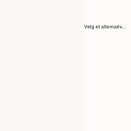
Velg et alternativ...
Frame
30x40 cm
options
50x70 cm