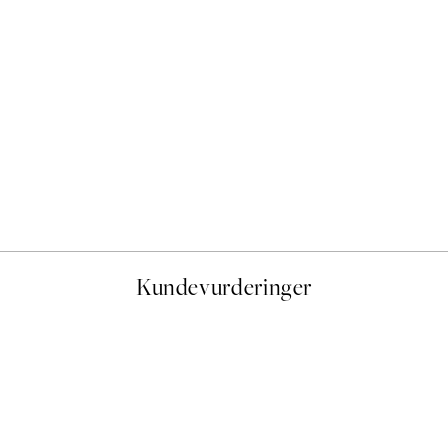
50%*
Surfboards Plakat
Fra 64,50 kr
129 kr
Kundevurderinger
stid, men alt fungerte perfekt og produktene er så verdt det!