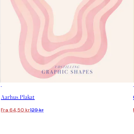
50%*
Aarhus Plakat
Fra 64,50 kr
129 kr