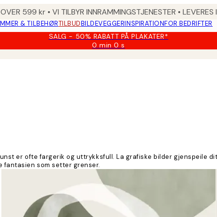
 OVER 599 kr • VI TILBYR INNRAMMINGSTJENESTER • LEVERES
MMER & TILBEHØR
TILBUD
BILDEVEGGER
INSPIRATION
FOR BEDRIFTER
SALG - 50% RABATT PÅ PLAKATER*
0 min
0 s
Gyldig
til
og
med:
2026-
08-
10
unst er ofte fargerik og uttrykksfull. La grafiske bilder gjenspeile d
e fantasien som setter grenser.