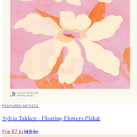
40%*
FEATURED ARTISTS
Sylvia Takken - Floating Flowers Plakat
Fra 87 kr
145 kr