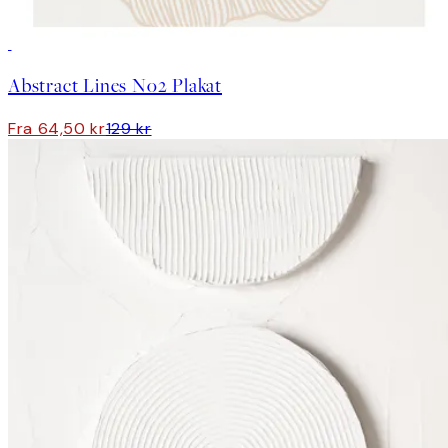
50%*
Abstract Lines No2 Plakat
Fra 64,50 kr
129 kr