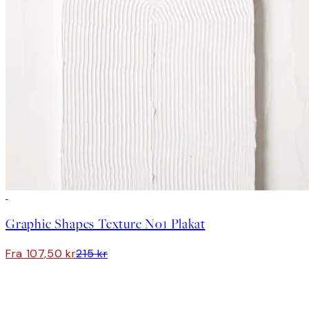
50%*
Graphic Shapes Texture No1 Plakat
Fra 107,50 kr
215 kr