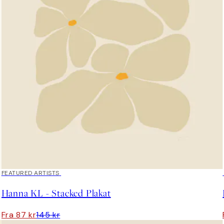
40%*
FEATURED ARTISTS
Hanna KL - Stacked Plakat
Fra 87 kr
145 kr