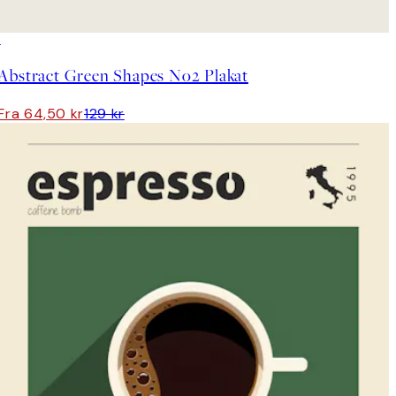
50%*
Abstract Green Shapes No2 Plakat
Fra 64,50 kr
129 kr