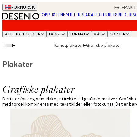
Skip
FRI FRAKT
NOR
NORSK
to
TOPPLISTEN
NYHETER
PLAKATER
LERRETSBILDER
RA
main
content.
ALLE KATEGORIER
FARGE
FORMAT
MÅL
SORTER
▸
▸
Kunstplakater
Grafiske plakater
Plakater
Grafiske plakater
Dette er for deg som elsker uttrykket til grafiske motiver. Grafisk k
med fordel kombineres med tekstbilder eller fotokunst. Det er bar