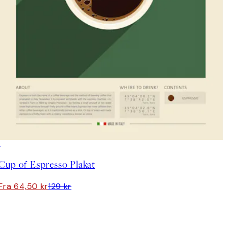
50%*
Cup of Espresso Plakat
Fra 64,50 kr
129 kr