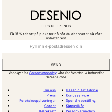
LET’S BE FRIENDS
Få 15 % rabatt på plakater nå når du abonnerer på vårt
nyhetsbrev!
*
E-post
SEND
Vennligst les
Personvernpolicy
våre for hvordan vi behandler
dataene dine
Om oss
Desenio Art Advice
Press
Kundeservice
Foretaksopplysninger
Spor din bestilling
Career
Kjøpsvilkår
Bærekraft
Personvernpolicy