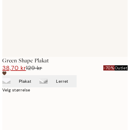
images
Green Shape Plakat
38,70 kr
129 kr
-70%
Outlet
Plakat
Lerret
Velg størrelse