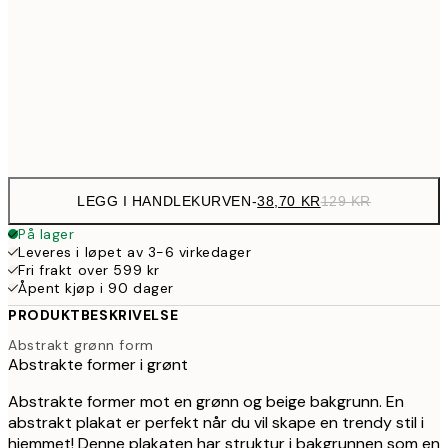
12
107,7
50x70 cm
35
Frame
options
LEGG I HANDLEKURVEN
-
38,70 KR
129 KR
På lager
Leveres i løpet av 3-6 virkedager
Fri frakt over 599 kr
Åpent kjøp i 90 dager
PRODUKTBESKRIVELSE
Abstrakt grønn form
Abstrakte former i grønt
Abstrakte former mot en grønn og beige bakgrunn. En
abstrakt plakat er perfekt når du vil skape en trendy stil i
hjemmet! Denne plakaten har struktur i bakgrunnen som en