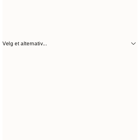
Velg et alternativ...
38,7
21x30 cm