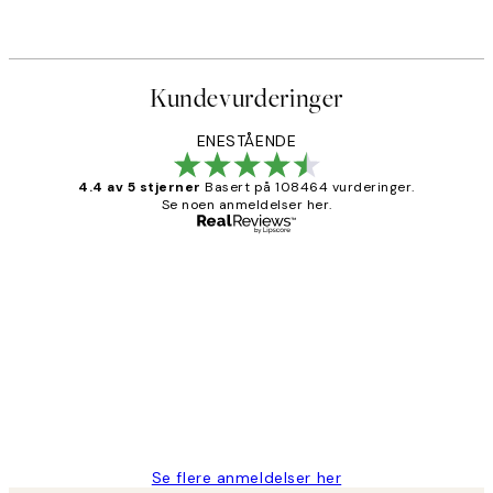
Kundevurderinger
ENESTÅENDE
4.4 av 5 stjerner
Basert på 108464 vurderinger.
Se noen anmeldelser her.
Verifisert kjøper
Kundevurderinger
Litt lang leveringstid, men alt fungerte
perfekt og produktene er så verdt det!
27 apr
Berit H
Se flere anmeldelser her